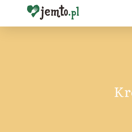
Przejdź
do
zawartości
Kr