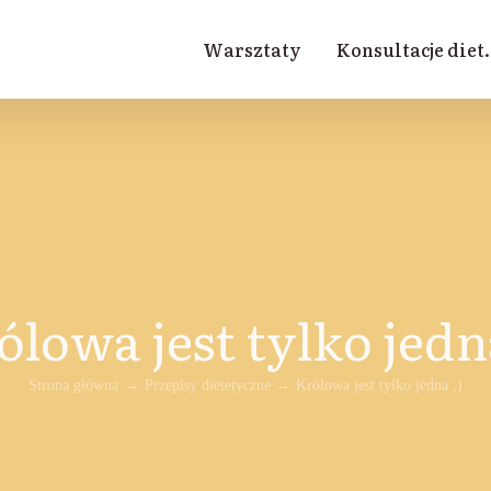
Warsztaty
Konsultacje diet.
ólowa jest tylko jedna
Strona główna
Przepisy dietetyczne
Królowa jest tylko jedna ;)