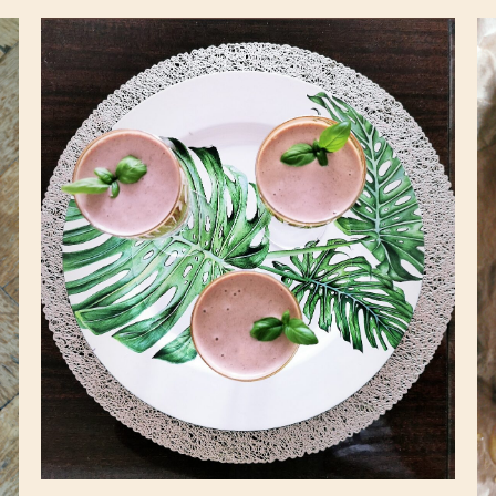
Koktajl owsiano-owocowy
/energetyczny & fit/