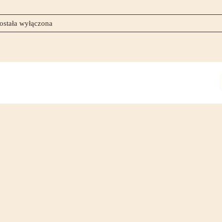
rólowa
ostała wyłączona
est
ylko
edna