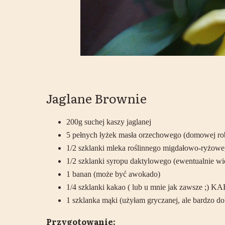
Jaglane Brownie
200g suchej kaszy jaglanej
5 pełnych łyżek masła orzechowego (domowej ro
1/2 szklanki mleka roślinnego migdałowo-ryżow
1/2 szklanki syropu daktylowego (ewentualnie wię
1 banan (może być awokado)
1/4 szklanki kakao ( lub u mnie jak zawsze ;) 
1 szklanka mąki (użyłam gryczanej, ale bardzo d
Przygotowanie: