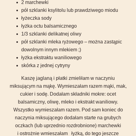
2 marchewki
pół szklanki ksylitolu lub prawdziwego miodu
łyżeczka sody
łyżka octu balsamicznego
1/3 szklanki delikatnej oliwy
pół szklanki mleka ryżowego – można zastąpic
dowolnym innym mlekiem ;)
łyżka ekstraktu waniliowego
skórka z jednej cytryny
Kaszę jaglaną i płatki zmieliłam w naczyniu
miksującym na mąkę. Wymieszałam razem mąki, mak,
cukier i sodę. Dodałam składniki mokre: ocet
balsamiczny, oliwę, mleko i ekstrakt waniliowy.
Wszystko wymieszałam razem. Pod sam koniec do
naczynia miksującego dodałam starte na grubych
oczkach (lub uprzednio rozdrobnione) marchewki
i ostrożnie wmieszałam łyżką, do tego jeszcze