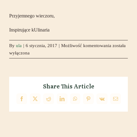
Przyjemnego wieczoru,
Inspirujące kUlinaria
Ciasto
By
ula
|
6 stycznia, 2017
|
Możliwość komentowania
została
makowo-
wyłączona
marchewko
Share This Article
Facebook
X
Reddit
LinkedIn
WhatsApp
Pinterest
Vk
Email