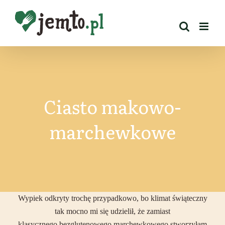
Przejdź
do
zawartości
Ciasto makowo-
marchewkowe
Wypiek odkryty trochę przypadkowo, bo klimat świąteczny
tak mocno mi się udzielił, że zamiast
klasycznego bezglutenowego marchewkowego stworzyłam