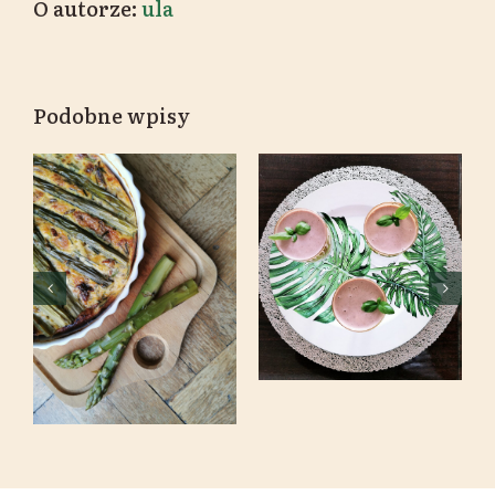
O autorze:
ula
Podobne wpisy
Koktajl
Frittata ze
owsiano-
szparagami,
owocowy
rukolą i
/energetyczny
suszonymi
& fit/
pomidorami