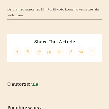
Zdrowe
By
ula
|
26 marca, 2013
|
Możliwość komentowania
została
śniadania
wyłączona
Share This Article
Facebook
X
Reddit
LinkedIn
WhatsApp
Pinterest
Vk
Email
O autorze:
ula
Podobne wpisy