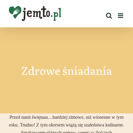
Przejdź
do
zawartości
Zdrowe śniadania
Przed nami świętaaa…bardziej zimowe, niż wiosenne w tym
roku. Trudno! Z tym okresem wiążą się szaleństwa kulinarne.
Smakowanie różnych potraw, często w ilościach