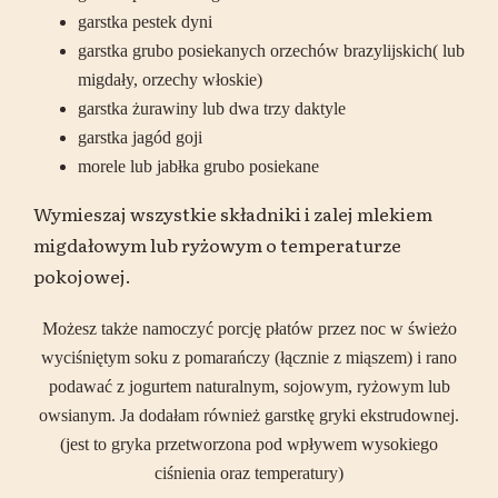
garstka pestek dyni
garstka grubo posiekanych orzechów brazylijskich( lub
migdały, orzechy włoskie)
garstka żurawiny lub dwa trzy daktyle
garstka jagód goji
morele lub jabłka grubo posiekane
Wymieszaj wszystkie składniki i zalej mlekiem
migdałowym lub ryżowym o temperaturze
pokojowej.
Możesz także namoczyć porcję płatów przez noc w świeżo
wyciśniętym soku z pomarańczy (łącznie z miąszem) i rano
podawać z jogurtem naturalnym, sojowym, ryżowym lub
owsianym. Ja dodałam również garstkę gryki ekstrudownej.
(jest to gryka przetworzona pod wpływem wysokiego
ciśnienia oraz temperatury)