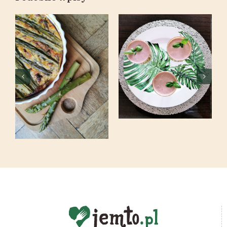
Koktajl
Frittata ze
owsiano-
szparagami,
owocowy
rukolą i
/energetyczny
suszonymi
& fit/
pomidorami