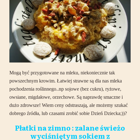
Mogą być przygotowane na mleku, niekoniecznie tak
powszechnym krowim. Łatwiej strawne są dla nas mleka
pochodzenia roślinnego..np sojowe (bez cukru), ryżowe,
owsiane, migdałowe, orzechowe. Są naprawdę smaczne i
dużo zdrowsze! Wiem ceny odstraszają, ale możemy szukać
dobrego źródła, lub czasami zrobić sobie Dzień Dziecka;))?
Płatki na zimno : zalane świeżo
wyciśniętym sokiem z