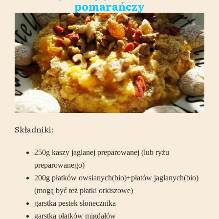
pomarańczy
Składniki:
250g kaszy jaglanej preparowanej (lub ryżu
preparowanego)
200g płatków owsianych(bio)+płatów jaglanych(bio)
(mogą być też płatki orkiszowe)
garstka pestek słonecznika
garstka płatków migdałów