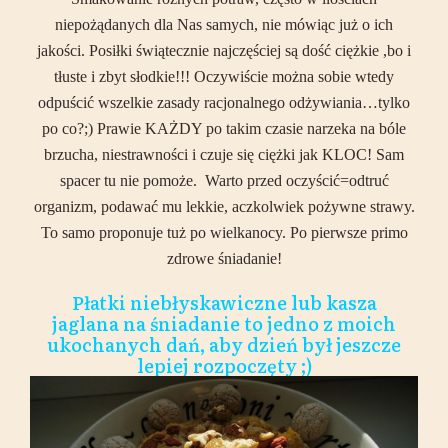
niepożądanych dla Nas samych, nie mówiąc już o ich
jakości. Posiłki świątecznie najczęściej są dość ciężkie ,bo i
tłuste i zbyt słodkie!!! Oczywiście można sobie wtedy
odpuścić wszelkie zasady racjonalnego odżywiania…tylko
po co?;) Prawie KAŻDY po takim czasie narzeka na bóle
brzucha, niestrawności i czuje się ciężki jak KLOC! Sam
spacer tu nie pomoże. Warto przed oczyścić=odtruć
organizm, podawać mu lekkie, aczkolwiek pożywne strawy.
To samo proponuje tuż po wielkanocy. Po pierwsze primo
zdrowe śniadanie!
Płatki niebłyskawiczne lub kasza
jaglana na śniadanie to jedno z moich
ukochanych dań, aby dzień był jeszcze
lepiej rozpoczęty ;)