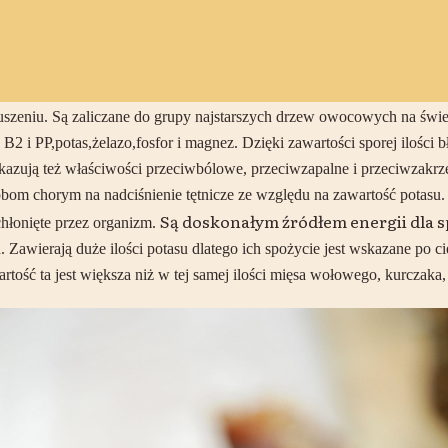
szeniu. Są zaliczane do
grupy najstarszych drzew owocowych na świe
 B2 i PP,potas,żelazo,fosfor i magnez. Dzięki zawartości sporej ilości
kazują też właściwości przeciwbólowe, przeciwzapalne i przeciwzakr
om chorym na nadciśnienie tętnicze ze względu na zawartość potasu. D
Są doskonałym źródłem energii dla 
chłonięte przez organizm.
. Zawierają duże ilości potasu dlatego ich spożycie jest wskazane po 
tość ta jest większa niż w tej samej ilości mięsa wołowego, kurczaka,