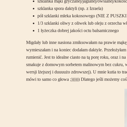
szklanka mąki gryczanej/jaglanej/owsianej/kokos
szklanka spora daktyli (np. z Izraela)
pół szklanki mleka kokosowego (NIE Z PUSZKI
1/3 szklanki oliwy z oliwek lub oleju z orzecha w
1 łyżeczka dobrej jakości octu balsamicznego
Migdały lub inne nasiona zmiksowałam na prawie mąkę,
wymieszałam i na koniec dodałam daktyle. Przełożyłam 
rumienić. Jest to idealne ciasto na tą porę roku, oraz 
smakuje z domowym sorbetem malinowym bez cukru, weg
wersji lżejszej i duuuużo zdrowszej). U mnie kutia to tr
mówi to samo co głowa ;)))))) Dlatego jeśli możemy coś zj