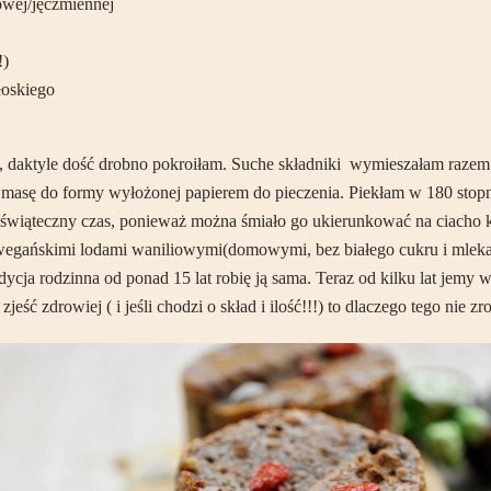
owej/jęczmiennej
!)
łoskiego
 daktyle dość drobno pokroiłam. Suche składniki wymieszałam razem.
masę do formy wyłożonej papierem do pieczenia. Piekłam w 180 stopnia
i na świąteczny czas, ponieważ można śmiało go ukierunkować na ciacho
ańskimi lodami waniliowymi(domowymi, bez białego cukru i mleka) lu
adycja rodzinna od ponad 15 lat robię ją sama. Teraz od kilku lat jemy 
eść zdrowiej ( i jeśli chodzi o skład i ilość!!!) to dlaczego tego nie zr