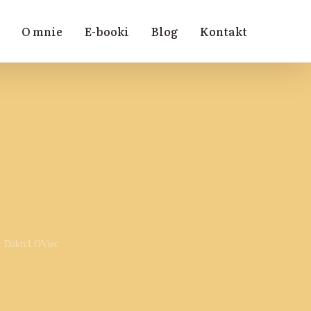
O mnie
E-booki
Blog
Kontakt
DaktyLOViec