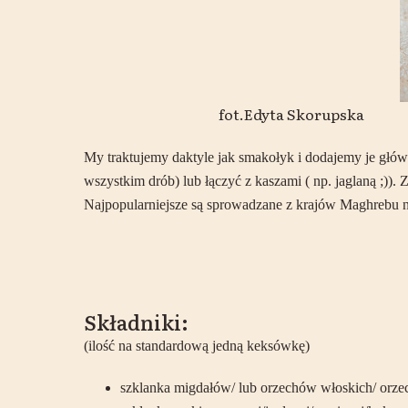
fot.Edyta Skorupska
My traktujemy daktyle jak smakołyk i dodajemy je główn
wszystkim drób) lub łączyć z kaszami ( np. jaglaną ;)).
Najpopularniejsze są sprowadzane z krajów Maghrebu nie
Składniki:
(ilość na standardową jedną keksówkę)
szklanka migdałów/ lub orzechów włoskich/ orz