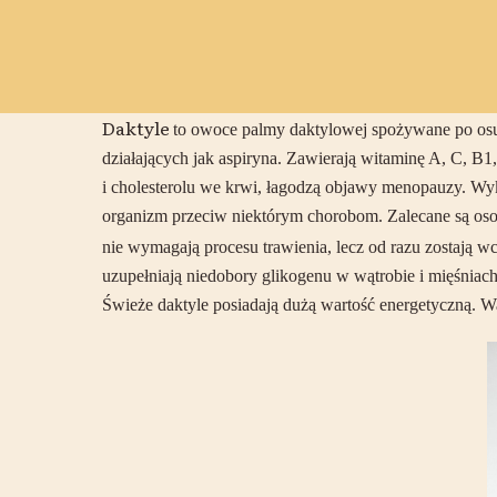
Daktyle
to owoce palmy daktylowej spożywane po osu
działających jak aspiryna. Zawierają witaminę A, C, B1,
i cholesterolu we krwi, łagodzą objawy menopauzy. Wy
organizm przeciw niektórym chorobom. Zalecane są osob
nie wymagają procesu trawienia, lecz od razu zostają w
uzupełniają niedobory glikogenu w wątrobie i mięśniach
Świeże daktyle posiadają dużą wartość energetyczną. War