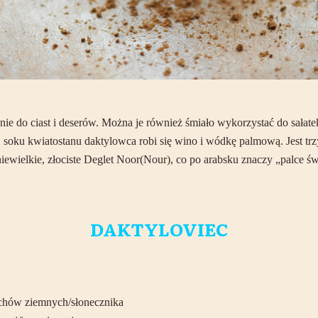
ie do ciast i deserów. Można je również śmiało wykorzystać do sałate
 Z soku kwiatostanu daktylowca robi się wino i wódkę palmową. Jest trzy
wielkie, złociste Deglet Noor(Nour), co po arabsku znaczy „palce świ
DAKTYLOVIEC
echów ziemnych/słonecznika