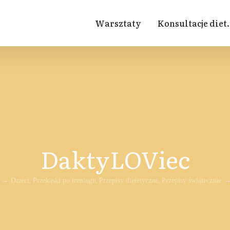
Warsztaty
Konsultacje diet.
DaktyLOViec
Dzieci
Przekąski po treningu
Przepisy dietetyczne
Przepisy świątecznie