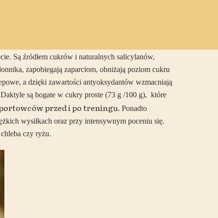
cie. S
ą źródłem cukrów i naturalnych salicylanów,
 błonnika, zapobiegają zaparciom, obniżają poziom cukru
zepowe, a dzięki zawartości antyoksydantów wzmacniają
aktyle są bogate w cukry proste (73 g /100 g), które
sportowców przed i po treningu.
Ponadto
ciężkich wysiłkach oraz przy intensywnym poceniu się.
 chleba czy ryżu.