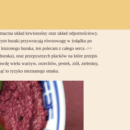
macnia układ krwionośny oraz układ odpornościowy.
czym buraki przywracają równowagę w żołądku po
 kiszonego buraka, ten polecam z całego serca ->>
 buraka), oraz przepysznych placków na które przepis
awdę wielu warzyw, orzechów, pestek, ziół, zieleniny,
jąć to ryzyko nieznanego smaku.