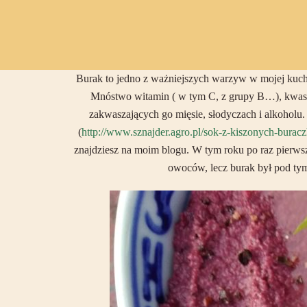
Burak to jedno z ważniejszych warzyw w mojej kuc
Mnóstwo witamin ( w tym C, z grupy B…), kwas 
zakwaszających go mięsie, słodyczach i alkoholu.
(
http://www.sznajder.agro.pl/sok-z-kiszonych-burac
znajdziesz na moim blogu. W tym roku po raz pierwszy
owoców, lecz burak był pod tym