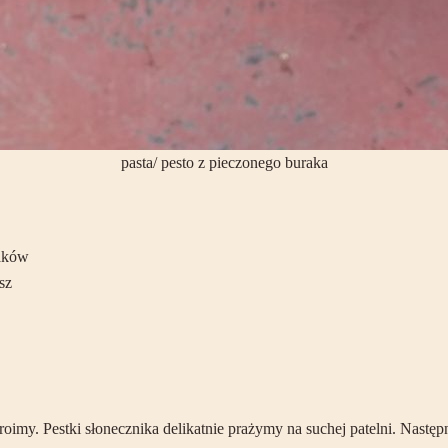
pasta/ pesto z pieczonego buraka
raków
sz
oimy. Pestki słonecznika delikatnie prażymy na suchej patelni. Nastę