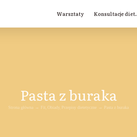
Warsztaty
Konsultacje diet.
Pasta z buraka
Strona główna
Fit
Obiady
Przepisy dietetyczne
Pasta z buraka