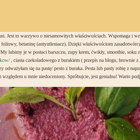
hni. Jest to warzywo o niesamowitych właściwościach. Wspomaga i wz
foliowy, betaninę (antyutleniacz). Dzięki właściwościom zasadotwór
 My lubimy je w postaci barszczu, zupy krem, ćwikły, smoothie, soku z
zkow/
, ciasta czekoladowego z burakiem ( przepis na blogu, brownie z
 odważyłam się na pastę/ pesto z buraka. Pesta lub pasty robię z napr
 względem u mnie niedoceniony. Spróbujcie, jest genialna! Warto pod