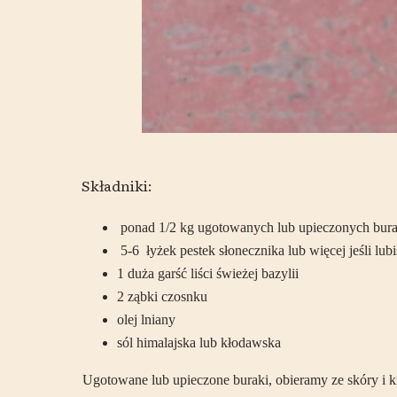
Składniki:
ponad 1/2 kg ugotowanych lub upieczonych bu
5-6 łyżek pestek słonecznika lub więcej jeśli lubi
1 duża garść liści świeżej bazylii
2 ząbki czosnku
olej lniany
sól himalajska lub kłodawska
Ugotowane lub upieczone buraki, obieramy ze skóry i kr