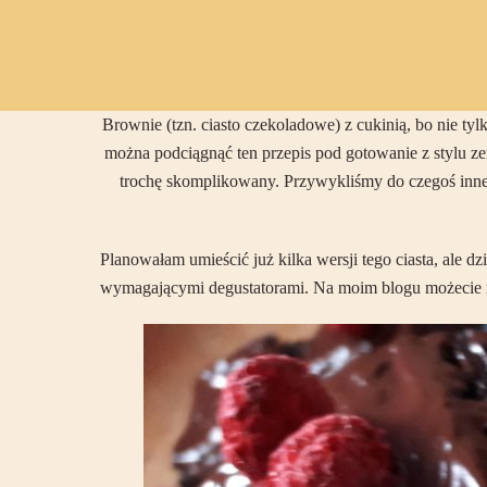
Brownie (tzn. ciasto czekoladowe) z cukinią, bo nie tyl
można podciągnąć ten przepis pod gotowanie z stylu zero
trochę skomplikowany. Przywykliśmy do czegoś innego
Planowałam umieścić już kilka wersji tego ciasta, ale d
wymagającymi degustatorami. Na moim blogu możecie rów