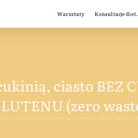
Warsztaty
Konsultacje diet.
cukinią, ciasto BEZ
LUTENU (zero wast
elakie
Fast food
Fit
Przepisy dietetyczne
Brownie z cukinią, ciasto BE