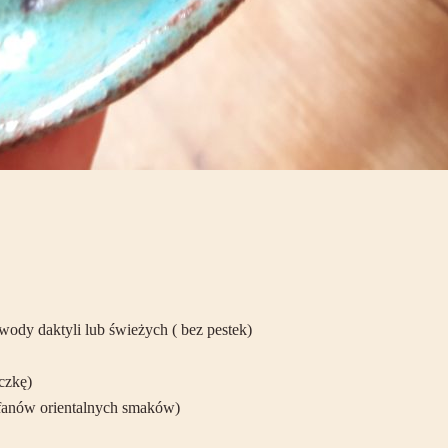
wody daktyli lub świeżych ( bez pestek)
czkę)
z fanów orientalnych smaków)