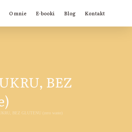
O mnie
E-booki
Blog
Kontakt
 CUKRU, BEZ
e)
Z CUKRU, BEZ GLUTENU (zero waste)