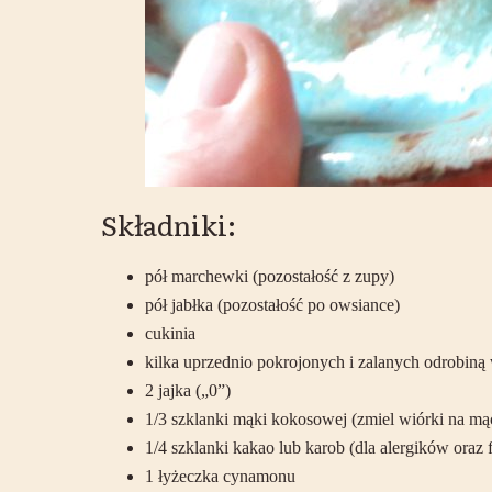
Składniki:
pół marchewki (pozostałość z zupy)
pół jabłka (pozostałość po owsiance)
cukinia
kilka uprzednio pokrojonych i zalanych odrobiną 
2 jajka („0”)
1/3 szklanki mąki kokosowej (zmiel wiórki na mą
1/4 szklanki kakao lub karob (dla alergików ora
1 łyżeczka cynamonu