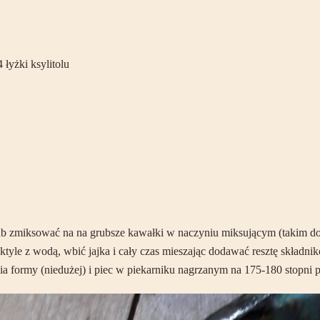
 łyżki ksylitolu
lub zmiksować na na grubsze kawałki w naczyniu miksującym (takim d
yle z wodą, wbić jajka i cały czas mieszając dodawać resztę składni
ia formy (niedużej) i piec w piekarniku nagrzanym na 175-180 stopni p