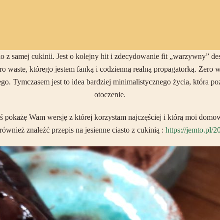
ko z samej cukinii. Jest o kolejny hit i zdecydowanie fit „warzywny” 
 waste, którego jestem fanką i codzienną realną propagatorką. Zero was
. Tymczasem jest to idea bardziej minimalistycznego życia, która poz
otoczenie.
ziś pokażę Wam wersję z której korzystam najczęściej i którą moi domo
nież znaleźć przepis na jesienne ciasto z cukinią :
https://jemto.pl/