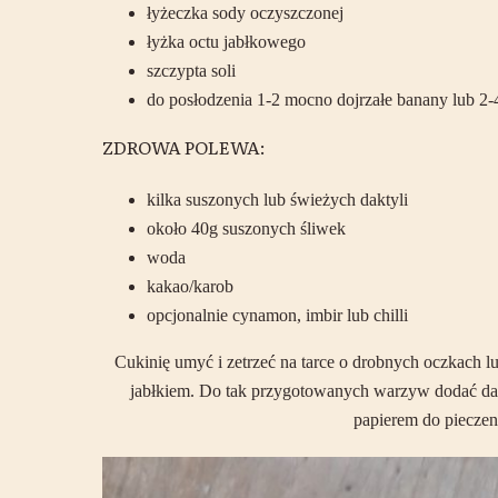
łyżeczka sody oczyszczonej
łyżka octu jabłkowego
szczypta soli
do posłodzenia 1-2 mocno dojrzałe banany lub 2-4
ZDROWA POLEWA:
kilka suszonych lub świeżych daktyli
około 40g suszonych śliwek
woda
kakao/karob
opcjonalnie cynamon, imbir lub chilli
Cukinię umyć i zetrzeć na tarce o drobnych oczkach 
jabłkiem. Do tak przygotowanych warzyw dodać dakt
papierem do pieczen