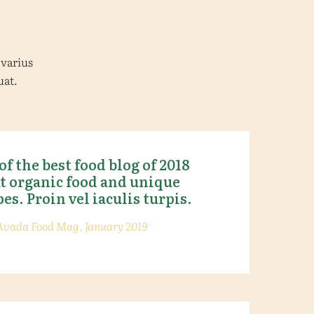
 varius
uat.
of the best food blog of 2018
t organic food and unique
pes. Proin vel iaculis turpis.
Avada Food Mag, January 2019