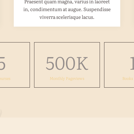
Praesent quam magna, varius in laoreet
in, condimentum at augue. Suspendisse
viverra scelerisque lacus.
5
500
K
ourses
Monthly Pageviews
Books