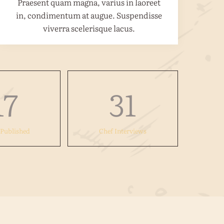
Praesent quam magna, varius in laoreet
in, condimentum at augue. Suspendisse
viverra scelerisque lacus.
17
31
 Published
Chef Interviews