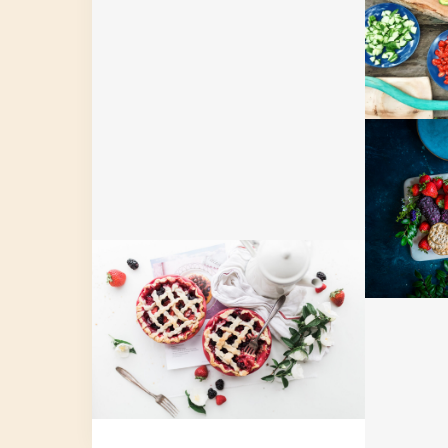
Video Recipe: How to
Make a Cool Summer
Keto
Drink
Video Recipe: The
Perfect Cosmopolitan
Summe
with 
Strawberry Fruit Pies
Served With Tea
Vide
M