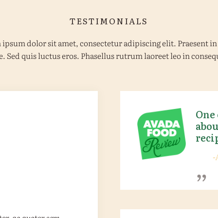
TESTIMONIALS
ipsum dolor sit amet, consectetur adipiscing elit. Praesent in
e. Sed quis luctus eros. Phasellus rutrum laoreet leo in conseq
One 
abou
reci
„
-
s facilisis porttitor.
ue nibh ultricies ac.
itor, ac auctor sem