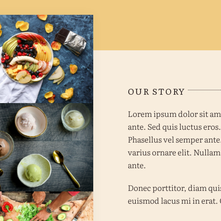
it Platter with
a, Mango, Berries
and Orange
OUR STORY
Lorem ipsum dolor sit amet
ante. Sed quis luctus eros
Phasellus vel semper ante
ream Heaven With
varius ornare elit. Nullam
la, Chocolate And
ante.
Pistachio
Donec porttitor, diam quis
euismod lacus mi in erat. 