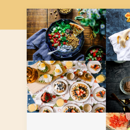
Fru
Lunch Favourite with
Banan
Salad, Naan And Beans
Breakfast Delight With
Ice C
Strawberry, Egg And
Vanil
Fruit