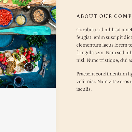
genic Diet Recipe
ABOUT OUR COM
with Avocado
Curabitur id nibh sit amet
feugiat, enim suscipit dic
elementum lacus lorem tem
fringilla sem. Nam sed n
nisl. Nunc tristique, dui 
r Cheese Platter
Berries, Crackers
Praesent condimentum ligu
and Wine
velit nisi. Nam vitae ero
iaculis.
o Recipe: Making
Homemade
arshmallows