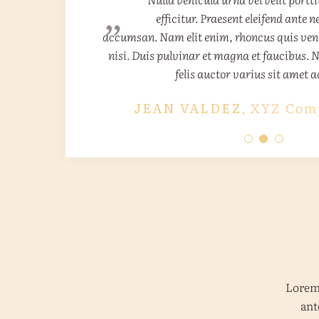
„
„
„
Integer ut maximus elit. Nam tempor
Donec in auctor sem. Quisque a tinci
efficitur. Praesent eleifend ant
accumsan. Nam elit enim, rhoncus quis vene
Pellentesque sodales lectus a rhoncus porta
ante. Mauris placerat orci eu dignissim
nisi. Duis pulvinar et magna et faucibus. 
venenatis nisi. Proin nec posuere libero. Q
enim. Duis sollicitudin quam vitae
felis auctor varius sit amet a
scelerisque. Integer ut max
convallis consectetur.
ADAM PETERS
JEAN VALDEZ
AMY PEREZ
,
,
XYZ Comp
,
XYZ Com
XYZ Com
Lorem 
ant