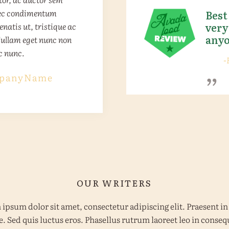
 hendrerit accumsan.
dunt elit, nec rutrum
e nec condimentum
Best
very
natis ut, tristique ac
. Donec non tincidunt
 cursus. Duis quis
anyo
Nullam eget nunc non
uisque nec mi sed est
 ex elementum
„
c nunc.
imus.
-
anyName
panyName
panyName
OUR WRITERS
ipsum dolor sit amet, consectetur adipiscing elit. Praesent in
e. Sed quis luctus eros. Phasellus rutrum laoreet leo in conseq