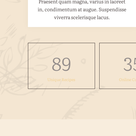
Praesent quam magna, varius in laoreet
in, condimentum at augue. Suspendisse
viverra scelerisque lacus.
89
3
Unique Recipes
Online C