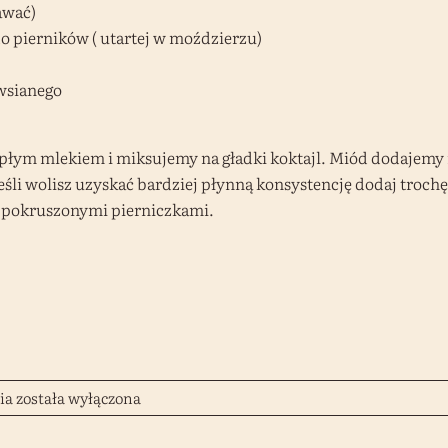
awać)
 pierników ( utartej w moździerzu)
owsianego
płym mlekiem i miksujemy na gładki koktajl. Miód dodajemy 
jeśli wolisz uzyskać bardziej płynną konsystencję dodaj troc
e pokruszonymi pierniczkami.
Smoothie
ia
została wyłączona
piernikowe
na