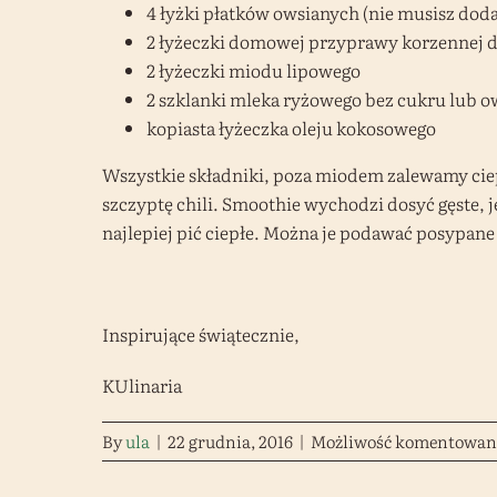
4 łyżki płatków owsianych (nie musisz dod
2 łyżeczki domowej przyprawy korzennej do
2 łyżeczki miodu lipowego
2 szklanki mleka ryżowego bez cukru lub 
kopiasta łyżeczka oleju kokosowego
Wszystkie składniki, poza miodem zalewamy cie
szczyptę chili. Smoothie wychodzi dosyć gęste, 
najlepiej pić ciepłe. Można je podawać posypan
Inspirujące świątecznie,
KUlinaria
By
ula
|
22 grudnia, 2016
|
Możliwość komentowan