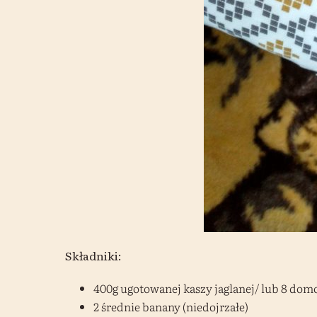
Składniki:
400g ugotowanej kaszy jaglanej/ lub 8 do
2 średnie banany (niedojrzałe)