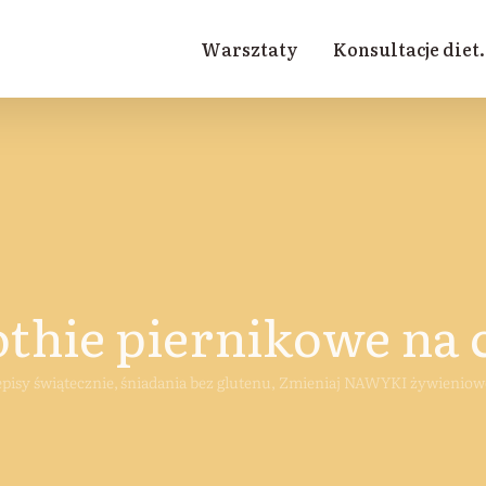
Warsztaty
Konsultacje diet.
hie piernikowe na 
pisy świątecznie
śniadania bez glutenu
Zmieniaj NAWYKI żywieniowe