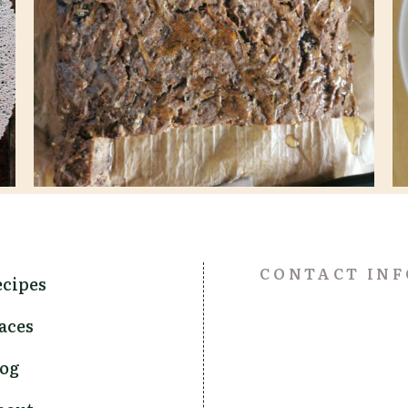
Ciasto z marchwi fit
CONTACT INF
cipes
aces
og