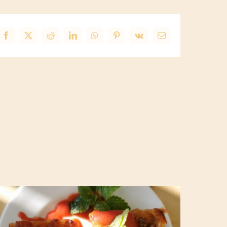
Facebook
X
Reddit
LinkedIn
WhatsApp
Pinterest
Vk
Email