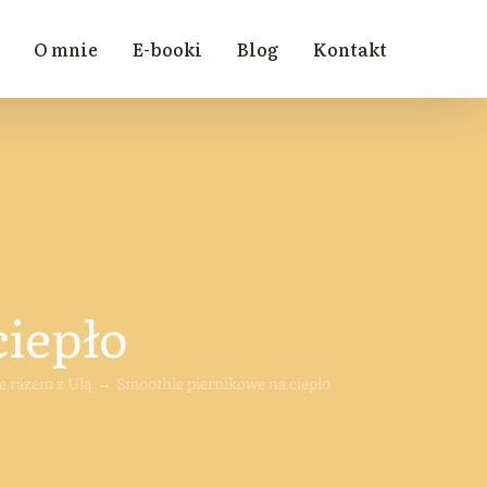
O mnie
E-booki
Blog
Kontakt
ciepło
 razem z Ulą
Smoothie piernikowe na ciepło