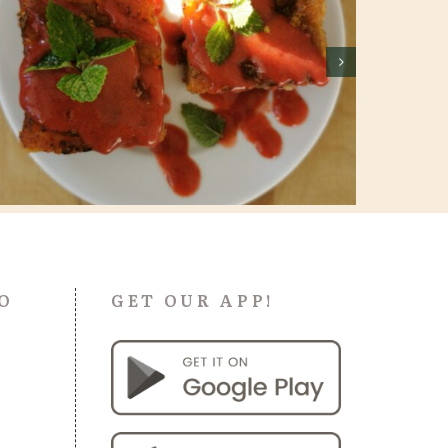
Placek z płatków owsianych z
jabłkami (fit & wegan)
O
GET OUR APP!