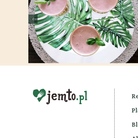
Koktajl owsiano-owocowy
/energetyczny & fit/
Re
Pl
Bl