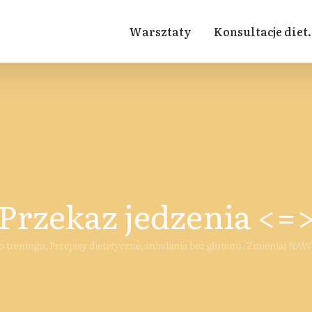
Warsztaty
Konsultacje diet.
Przekaz jedzenia <=
o treningu
Przepisy dietetyczne
śniadania bez glutenu
Zmieniaj NAWY