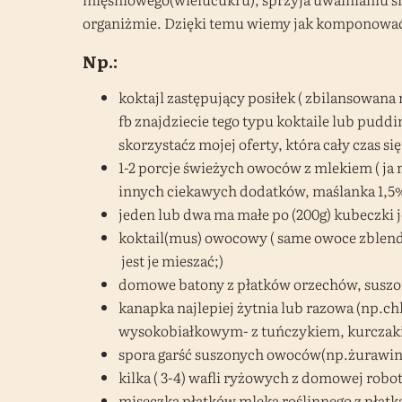
organiżmie. Dzięki temu wiemy jak komponować 
Np.:
koktajl zastępujący posiłek ( zbilansowan
fb znajdziecie tego typu koktaile lub puddi
skorzystaćz mojej oferty, która cały czas si
1-2 porcje świeżych owoców z mlekiem ( ja 
innych ciekawych dodatków, maślanka 1,5% 
jeden lub dwa ma małe po (200g) kubeczki j
koktail(mus) owocowy ( same owoce zblendow
jest je mieszać;)
domowe batony z płatków orzechów, suszon
kanapka najlepiej żytnia lub razowa (np.ch
wysokobiałkowym- z tuńczykiem, kurczaki
spora garść suszonych owoców(np.żurawina, 
kilka ( 3-4) wafli ryżowych z domowej rob
miseczka płatków mleka roślinnego z płat