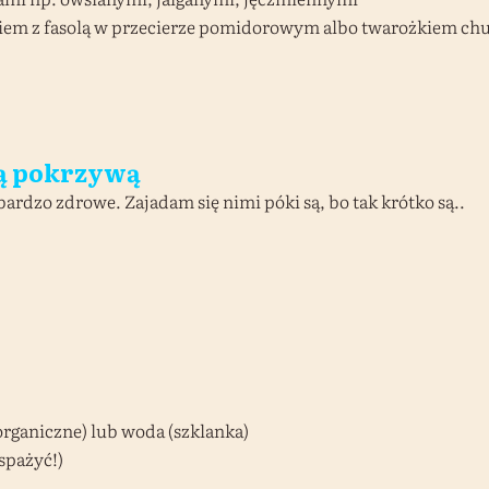
em z fasolą w przecierze pomidorowym albo twarożkiem ch
żą pokrzywą
ardzo zdrowe. Zajadam się nimi póki są, bo tak krótko są..
organiczne) lub woda (szklanka)
spażyć!)