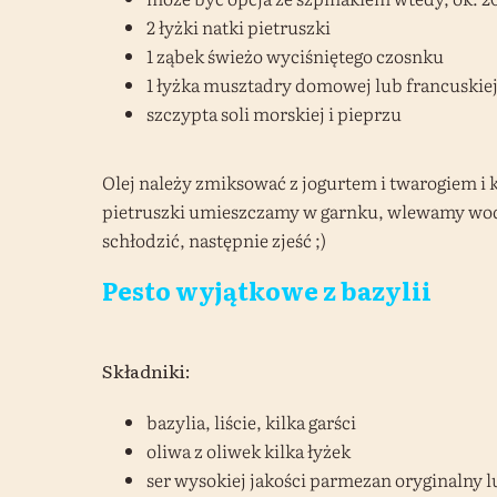
2 łyżki natki pietruszki
1 ząbek świeżo wyciśniętego czosnku
1 łyżka musztadry domowej lub francuskie
szczypta soli morskiej i pieprzu
Olej należy zmiksować z jogurtem i twarogiem i 
pietruszki umieszczamy w garnku, wlewamy wodę
schłodzić, następnie zjeść ;)
Pesto wyjątkowe z bazylii
Składniki:
bazylia, liście, kilka garści
oliwa z oliwek kilka łyżek
ser wysokiej jakości parmezan oryginalny lu