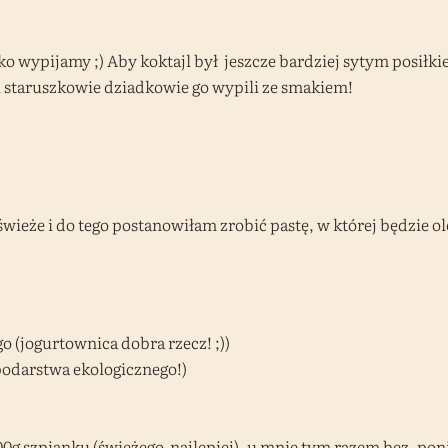
o wypijamy ;) Aby koktajl był jeszcze bardziej sytym posiłk
staruszkowie dziadkowie go wypili ze smakiem!
eże i do tego postanowiłam zrobić pastę, w której będzie olej 
o (jogurtownica dobra rzecz! ;))
podarstwa ekologicznego!)
0g szpianku (świeżego najlepiej), u mnie tym razem bez, ponie