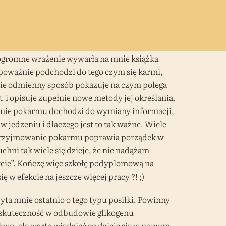
 ogromne wrażenie wywarła na mnie książka
 poważnie podchodzi do tego czym się karmi,
łnie odmienny sposób pokazuje na czym polega
 i opisuje zupełnie nowe metody jej określania.
anie pokarmu dochodzi do wymiany informacji,
 jedzeniu i dlaczego jest to tak ważne. Wiele
za przyjmowanie pokarmu poprawia porządek w
chni tak wiele się dzieje, że nie nadążam
życie”. Kończę więc szkołę podyplomową na
 w efekcie na jeszcze więcej pracy ?! ;)
yta mnie ostatnio o tego typu posiłki. Powinny
a skuteczność w odbudowie glikogenu
ukwo, ale warto wiedzieć co dzieje się w naszym