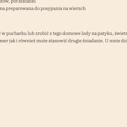
ów, pół szklanki
glana preparowana do posypania na wierzch
w pucharku lub zrobić z tego domowe lody na patyku, świetn
deser jak i również może stanowić drugie śniadanie. U mnie dz