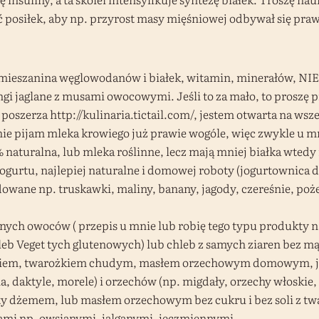
posiłek, aby np. przyrost masy mięśniowej odbywał się pra
a mieszanina węglowodanów i białek, witamin, minerałów, NI
ngi jaglane z musami owocowymi. Jeśli to za mało, to proszę p
ę poszerza http://kulinaria.tictail.com/, jestem otwarta na ws
nie pijam mleka krowiego już prawie wogóle, więc zwykle u mne
naturalna, lub mleka roślinne, lecz mają mniej białka wted
ogurtu, najlepiej naturalne i domowej roboty (jogurtownica d
ane np. truskawki, maliny, banany, jagody, czereśnie, pożec
ych owoców ( przepis u mnie lub robię tego typu produkty 
leb Veget tych glutenowych) lub chleb z samych ziaren bez m
em, twarożkiem chudym, masłem orzechowym domowym, jajki
daktyle, morele) i orzechów (np. migdały, orzechy włoskie, o
oty dżemem, lub masłem orzechowym bez cukru i bez soli z t
kami np. owsianymi, jalganymi, jęczmiennymi