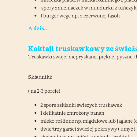
spory zmieniaczek w mundurku z tuńczyki
1 burger wege np. z czerwonej fasoli
A dziś..
Koktajl truskawkowy ze świe
Truskawki swoje, niepryskane, piękne, pyszne i b
Składniki:
( na 2-3 porcje)
2 spore szklanki świeżych truskawek
1 delikatnie zmrożony banan
mleko roślinne np.migdałowe lub jaglane (
dwie/trzy garści świeżej pokrzywy ( umyć i 
słodzidło to np. miód, z daktyli, ksylitol