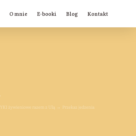
O mnie
E-booki
Blog
Kontakt
>
KI żywieniowe razem z Ulą
Przekaz jedzenia