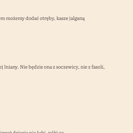
iem możemy dodać otręby, kasze jalganą
lniany. Nie będzie ona z soczewicy, nie z fasoli,
waż dziecię nie lubi, póki co..