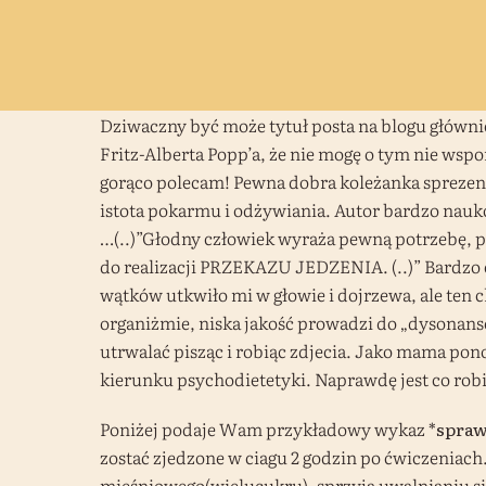
Dziwaczny być może tytuł posta na blogu główni
Fritz-Alberta Popp’a, że nie mogę o tym nie wsp
gorąco polecam! Pewna dobra koleżanka sprezent
istota pokarmu i odżywiania. Autor bardzo nauko
…(..)”Głodny człowiek wyraża pewną potrzebę, 
do realizacji PRZEKAZU JEDZENIA. (..)” Bardzo ci
wątków utkwiło mi w głowie i dojrzewa, ale ten
organiżmie, niska jakość prowadzi do „dysonansów
utrwalać pisząc i robiąc zdjecia. Jako mama pon
kierunku psychodietetyki. Naprawdę jest co robić,
Poniżej podaje Wam przykładowy wykaz *
spraw
zostać zjedzone w ciagu 2 godzin po ćwiczeniac
mięśniowego(wielucukru), sprzyja uwalnianiu się 