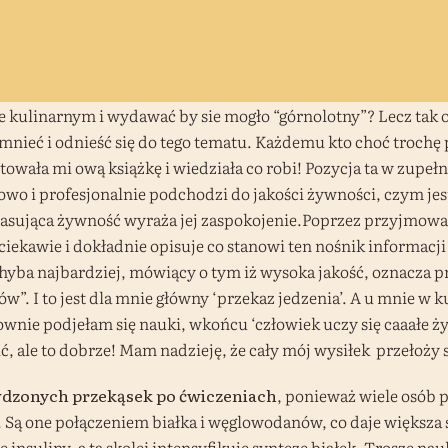
e kulinarnym i wydawać by sie mogło “górnolotny”? Lecz tak
omnieć i odnieść się do tego tematu. Każdemu kto choć trochę
owała mi ową książkę i wiedziała co robi! Pozycja ta w zupe
wo i profesjonalnie podchodzi do jakości żywności, czym jest
pasująca żywność wyraża jej zaspokojenie.Poprzez przyjmow
ekawie i dokładnie opisuje co stanowi ten nośnik informacji w
 chyba najbardziej, mówiący o tym iż wysoka jakość, oznac
”. I to jest dla mnie główny ‘przekaz jedzenia’. A u mnie w ku
ownie podjełam się nauki, wkońcu ‘człowiek uczy się caaałe 
 ale to dobrze! Mam nadzieję, że cały mój wysiłek przełoży się
dzonych przekąsek po ćwiczeniach
, ponieważ wiele osób p
h. Są one połączeniem białka i węglowodanów, co daje większ
insuliny, a ta skolei intensyfikuje syntezę białek. Troszę na