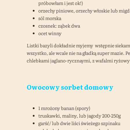
próbowłam i jest ok!)
orzechy piniowe, orzechy włoskie lub migd
sól morska
czosnek: ząbek dwa
ocet winny
Listki bazyli dokładnie myjemy wstępnie siekam
wszystko, ale wcale nie na gładką super mazie. 
chlebkami jaglano-rycznaymi, z wafalmi ryżowymi
Owocowy sorbet domowy
1 mrożony banan (spory)
truskawki, maliny, lub jagody 200-250g
garść/ lub dwie liści świeżego szpinaku