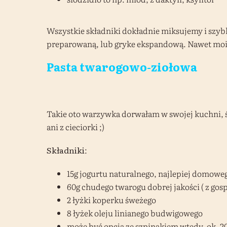
Wszystkie składniki dokładnie miksujemy i szybk
preparowaną, lub gryke ekspandową. Nawet moi 
Pasta twarogowo-ziołowa
Takie oto warzywka dorwałam w swojej kuchni, świ
ani z cieciorki ;)
Składniki
:
15g jogurtu naturalnego, najlepiej domoweg
60g chudego twarogu dobrej jakości ( z gos
2 łyżki koperku śweżego
8 łyżek oleju linianego budwigowego
może być opcja ze szpinakiem wtedy, ok. 20