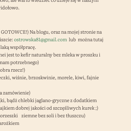
widołowo.
E GOTOWCE!) Na blogu, oraz na mojej stronie na
iszcie:
ostrowska81@gmail.com
lub można tutaj
zelaką współpracę.
i jest to kefir naturalny bez mleka w proszku i
y nam potrzebnego)
obra rzecz!)
zki, wiśnie, brzoskwinie, morele, kiwi, fajnie
na zamówienie)
ąki, bądż chlebki jaglano-gryczne z dodatkiem
em dobrej jakości od szczęśliwych kurek ;)
rzeszki ziemne bez soli i bez tłuszczu)
warożkiem