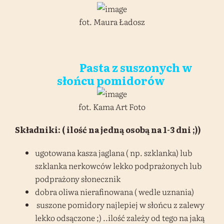
fot. Maura Ładosz
Pasta z suszonych w
słońcu pomidorów
fot. Kama Art Foto
Składniki: ( ilość na jedną osobą na 1-3 dni ;))
ugotowana kasza jaglana ( np. szklanka) lub
szklanka nerkowców lekko podprażonych lub
podprażony słonecznik
dobra oliwa nierafinowana ( wedle uznania)
suszone pomidory najlepiej w słońcu z zalewy
lekko odsączone ;) ..ilość zależy od tego na jaką