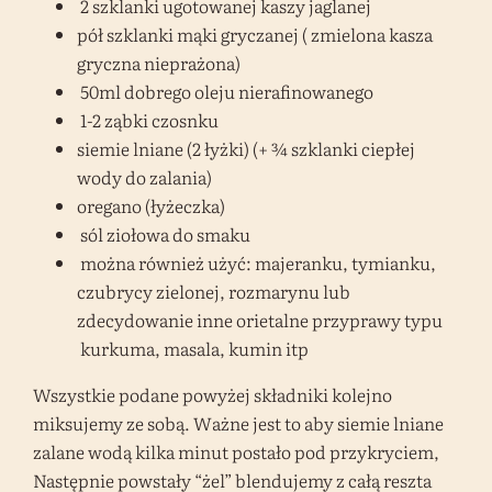
2 szklanki ugotowanej kaszy jaglanej
pół szklanki mąki gryczanej ( zmielona kasza
gryczna nieprażona)
50ml dobrego oleju nierafinowanego
1-2 ząbki czosnku
siemie lniane (2 łyżki) (+ ¾ szklanki ciepłej
wody do zalania)
oregano (łyżeczka)
sól ziołowa do smaku
można również użyć: majeranku, tymianku,
czubrycy zielonej, rozmarynu lub
zdecydowanie inne orietalne przyprawy typu
kurkuma, masala, kumin itp
Wszystkie podane powyżej składniki kolejno
miksujemy ze sobą. Ważne jest to aby siemie lniane
zalane wodą kilka minut postało pod przykryciem,
Następnie powstały “żel” blendujemy z całą reszta