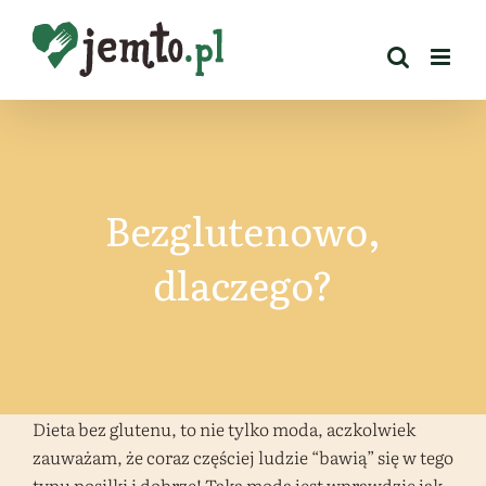
Przejdź
do
zawartości
Bezglutenowo,
dlaczego?
Dieta bez glutenu, to nie tylko moda, aczkolwiek
zauważam, że coraz częściej ludzie “bawią” się w tego
typu posilki i dobrze! Taka moda jest wprawdzie jak