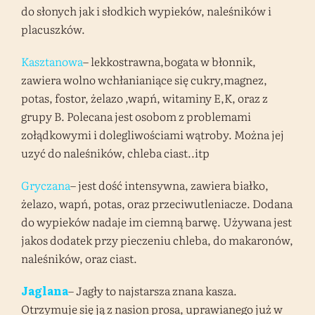
do słonych jak i słodkich wypieków, naleśników i
placuszków.
Kasztanowa
– lekkostrawna,bogata w błonnik,
zawiera wolno wchłanianiące się cukry,magnez,
potas, fostor, żelazo ,wapń, witaminy E,K, oraz z
grupy B. Polecana jest osobom z problemami
zołądkowymi i dolegliwościami wątroby. Można jej
uzyć do naleśników, chleba ciast..itp
Gryczana
– jest dość intensywna, zawiera białko,
żelazo, wapń, potas, oraz przeciwutleniacze. Dodana
do wypieków nadaje im ciemną barwę. Używana jest
jakos dodatek przy pieczeniu chleba, do makaronów,
naleśników, oraz ciast.
Jaglana
– Jagły to najstarsza znana kasza.
Otrzymuje się ją z nasion prosa, uprawianego już w