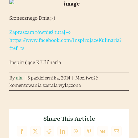
Słonecznego Dnia ;-)
Zapraszam również tutaj –>
https://www.facebook.com/InspirujaceKulinaria?
fref=ts
Inspirujące K’Uli’naria
By
ula
|
5 października, 2014
|
Możliwość
Bezglutenowo,
komentowania
została wyłączona
dlaczego?
Share This Article
Facebook
X
Reddit
LinkedIn
WhatsApp
Pinterest
Vk
Email