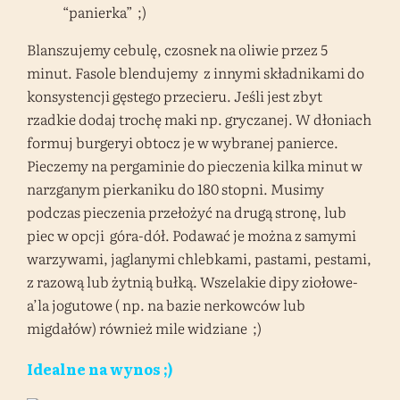
“panierka” ;)
Blanszujemy cebulę, czosnek na oliwie przez 5
minut. Fasole blendujemy z innymi składnikami do
konsystencji gęstego przecieru. Jeśli jest zbyt
rzadkie dodaj trochę maki np. gryczanej. W dłoniach
formuj burgeryi obtocz je w wybranej panierce.
Pieczemy na pergaminie do pieczenia kilka minut w
narzganym pierkaniku do 180 stopni. Musimy
podczas pieczenia przełożyć na drugą stronę, lub
piec w opcji góra-dół. Podawać je można z samymi
warzywami, jaglanymi chlebkami, pastami, pestami,
z razową lub żytnią bułką. Wszelakie dipy ziołowe-
a’la jogutowe ( np. na bazie nerkowców lub
migdałów) również mile widziane ;)
Idealne na wynos ;)