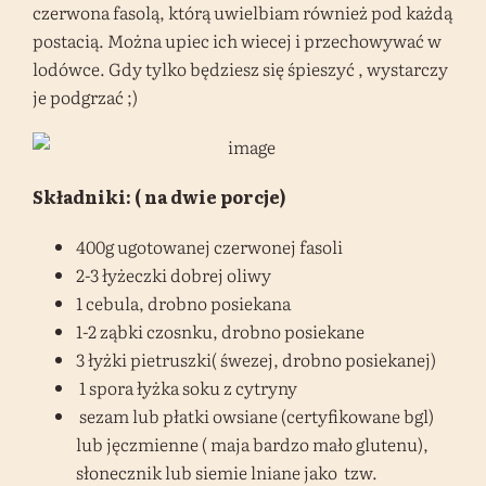
czerwona fasolą, którą uwielbiam również pod każdą
postacią. Można upiec ich wiecej i przechowywać w
lodówce. Gdy tylko będziesz się śpieszyć , wystarczy
je podgrzać ;)
Składniki: ( na dwie porcje)
400g ugotowanej czerwonej fasoli
2-3 łyżeczki dobrej oliwy
1 cebula, drobno posiekana
1-2 ząbki czosnku, drobno posiekane
3 łyżki pietruszki( śwezej, drobno posiekanej)
1 spora łyżka soku z cytryny
sezam lub płatki owsiane (certyfikowane bgl)
lub jęczmienne ( maja bardzo mało glutenu),
słonecznik lub siemie lniane jako tzw.