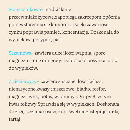
Słonecznikowa
– ma działanie
przecwmiażdżycowe,zapobiega zakrzepom,opóżnia
porces starzenia sie komórek. Dzieki zawartosci
cynku poprawia pamieć, koncentację. Doskonała do
wypieków, posypek, past.
Sezamowa
– zawiera duże ilości wapnia, sporo
magnezu i inne minerały. Dobra jako posypka, oraz
do wypieków.
Z ciecierzycy
– zawiera znaczne ilosci żelaza,
nienasycone kwasy tłuszczowe, białko, fosfor,
magnez, cynk, potas, witaminy z grupy B, w tym
kwas foliowy.Sprawdza się w wypiekach. Doskonała
do zagęszczania sosów, zup, śwetnie zastepuje bułkę
tartą!