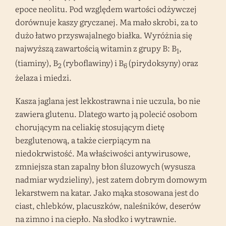
epoce neolitu. Pod względem wartości odżywczej
dorównuje kaszy gryczanej. Ma mało skrobi, za to
dużo łatwo przyswajalnego białka. Wyróżnia się
najwyższą zawartością witamin z grupy B: B
,
1
(tiaminy), B
(ryboflawiny) i B
(pirydoksyny) oraz
2
6
żelaza i miedzi.
Kasza jaglana jest lekkostrawna i nie uczula, bo nie
zawiera glutenu. Dlatego warto ją polecić osobom
chorującym na celiakię stosującym dietę
bezglutenową, a także cierpiącym na
niedokrwistość. Ma właściwości antywirusowe,
zmniejsza stan zapalny błon śluzowych (wysusza
nadmiar wydzieliny), jest zatem dobrym domowym
lekarstwem na katar. Jako mąka stosowana jest do
ciast, chlebków, placuszków, naleśników, deserów
na zimno i na ciepło. Na słodko i wytrawnie.