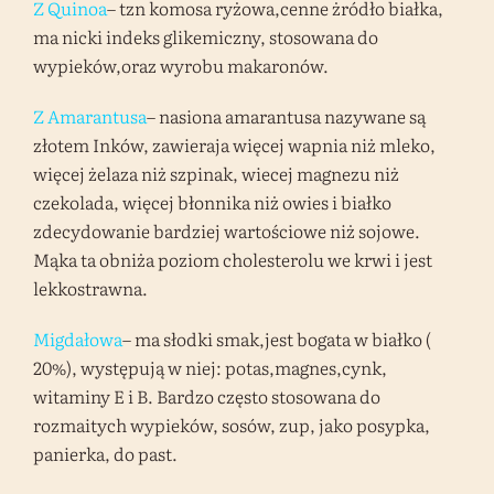
Z Quinoa
– tzn komosa ryżowa,cenne żródło białka,
ma nicki indeks glikemiczny, stosowana do
wypieków,oraz wyrobu makaronów.
Z Amarantusa
– nasiona amarantusa nazywane są
złotem Inków, zawieraja więcej wapnia niż mleko,
więcej żelaza niż szpinak, wiecej magnezu niż
czekolada, więcej błonnika niż owies i białko
zdecydowanie bardziej wartościowe niż sojowe.
Mąka ta obniża poziom cholesterolu we krwi i jest
lekkostrawna.
Migdałowa
– ma słodki smak,jest bogata w białko (
20%), występują w niej: potas,magnes,cynk,
witaminy E i B. Bardzo często stosowana do
rozmaitych wypieków, sosów, zup, jako posypka,
panierka, do past.