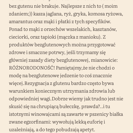
bez gutenu nie brakuje. Najlepsze z nich to ( moim
zdaniem;)) kasza jaglana, ryż, gryka, komosa ryżowa,
amarantus oraz mąki i płatki z tych specyfików.
Ponad to mąki z orzechów wszelakich, kasztanów,
cieciorki, oraz tapioki (mączka z manioku). Z
produktów bezglutenowych można przygotować
zdrowe i smaczne potrwy, jeśli trzymamy się
główniej zasady diety bezglutenowej, mianowicie:
RÓŻNORODONOŚĆ! Pamiętajmy,że nie chodzi o
modę na bezglutenowe jedzenie to coś znacznie
więcej.Rezygnacja z glutenu bardzo często bywa
warunkiem koniecznym utrzymania zdrowia lub
odpowiedniej wagi.Dobrze wiemy jak trudno jest nie
skusić się na chrupiącą bułeczkę, prawda?..i tu
istotnymi winowajcami są zawarte w pszenicy białka
zwane egzorfinami: wywołują lekką euforię i
uzależniają, a do tego pobudzają apetyt.