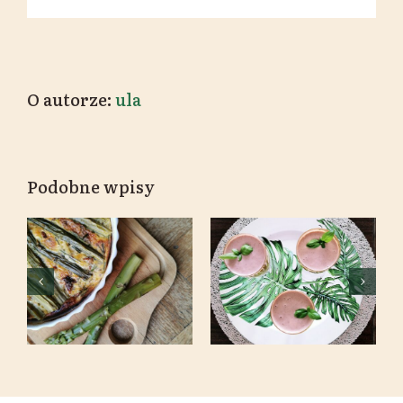
O autorze:
ula
Podobne wpisy
Frittata ze
Koktajl
szparagami,
owsiano-
rukolą i
owocowy
suszonymi
/energetyczny
pomidorami
& fit/