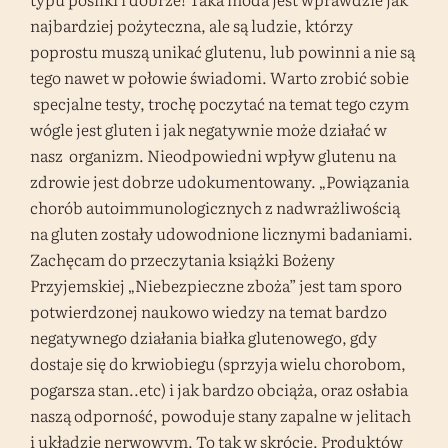
najbardziej pożyteczna, ale są ludzie, którzy
poprostu muszą unikać glutenu, lub powinni a nie są
tego nawet w połowie świadomi. Warto zrobić sobie
specjalne testy, trochę poczytać na temat tego czym
wógle jest gluten i jak negatywnie może działać w
nasz organizm. Nieodpowiedni wpływ glutenu na
zdrowie jest dobrze udokumentowany. „Powiązania
chorób autoimmunologicznych z nadwrażliwością
na gluten zostały udowodnione licznymi badaniami.
Zachęcam do przeczytania książki Bożeny
Przyjemskiej „Niebezpieczne zboża” jest tam sporo
potwierdzonej naukowo wiedzy na temat bardzo
negatywnego działania białka glutenowego, gdy
dostaje się do krwiobiegu (sprzyja wielu chorobom,
pogarsza stan..etc) i jak bardzo obciąża, oraz osłabia
naszą odporność, powoduje stany zapalne w jelitach
i układzie nerwowym. To tak w skrócie. Produktów