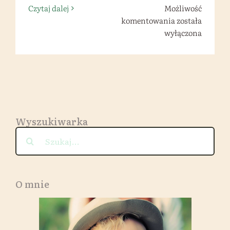
Czytaj dalej
Możliwość
Prosta
komentowania
została
i
wyłączona
szybka
jesienno-
zimowa
kasza
;)
Wyszukiwarka
Szukaj
O mnie