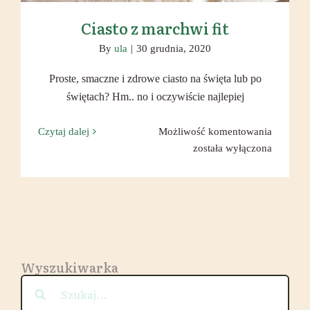
Ciasto z marchwi fit
By
ula
|
30 grudnia, 2020
Proste, smaczne i zdrowe ciasto na święta lub po
świętach? Hm.. no i oczywiście najlepiej
Ciasto
Czytaj dalej
Możliwość komentowania
z
została wyłączona
marchwi
fit
Wyszukiwarka
Szukaj