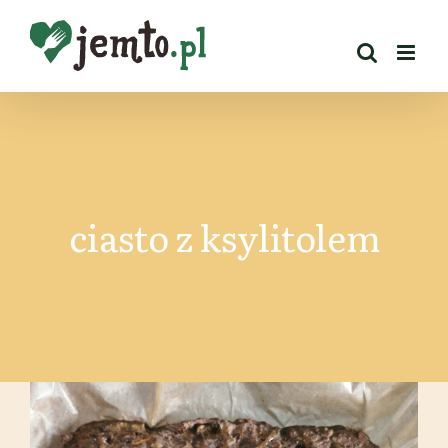
Przejdź
do
zawartości
ciasto z ksylitolem