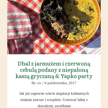
Dhal z jarmużem i czerwoną cebulą
podany z niepaloną kaszą gryczaną
& Yapko party
Dhal z jarmużem i czerwoną
cebulą podany z niepaloną
kaszą gryczaną & Yapko party
By
ula
|
6 października, 2017
Jak już zapewne wiecie inspiracji kulinarnych
szukam zawsze i wszędzie. Gotować lubię z
dorosłymi, uwielbiam