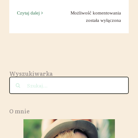
Dhal
Czytaj dalej
Możliwość komentowania
z
została wyłączona
jarmuże
i
czerwon
cebulą
podany
z
Wyszukiwarka
niepalon
kaszą
Szukaj
gryczan
&
Yapko
party
O mnie