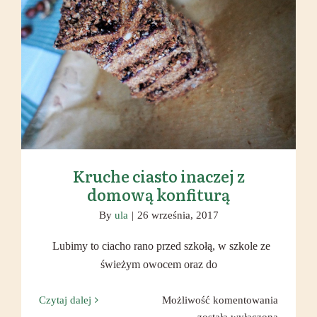
Kruche ciasto inaczej z domową
konfiturą
Kruche ciasto inaczej z
domową konfiturą
By
ula
|
26 września, 2017
Lubimy to ciacho rano przed szkołą, w szkole ze
świeżym owocem oraz do
Kruche
Czytaj dalej
Możliwość komentowania
ciasto