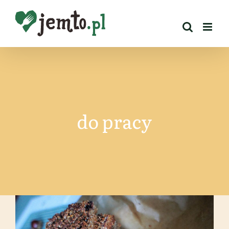
Przejdź
do
zawartości
do pracy