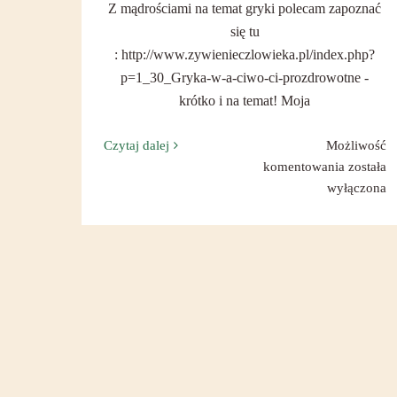
Z mądrościami na temat gryki polecam zapoznać
się tu
: http://www.zywienieczlowieka.pl/index.php?
p=1_30_Gryka-w-a-ciwo-ci-prozdrowotne -
krótko i na temat! Moja
Czytaj dalej
Możliwość
Wiosenn
komentowania
została
inspiracj
wyłączona