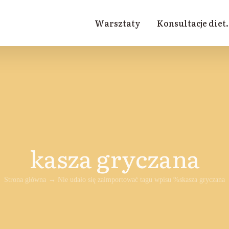
Warsztaty
Konsultacje diet.
kasza gryczana
Strona główna
Nie udało się zaimportować tagu wpisu %s
kasza gryczana