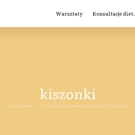
Warsztaty
Konsultacje diet.
kiszonki
Strona główna
Nie udało się zaimportować tagu wpisu %s
kiszonki