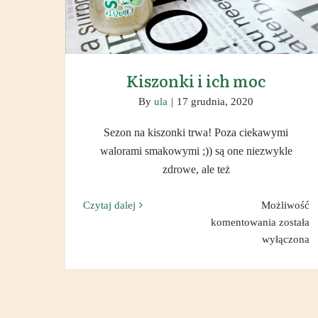
Kiszonki i ich moc
By
ula
|
17 grudnia, 2020
Sezon na kiszonki trwa! Poza ciekawymi
walorami smakowymi ;)) są one niezwykle
zdrowe, ale też
Czytaj dalej
Możliwość
Kiszonki
komentowania
została
i
wyłączona
ich
moc