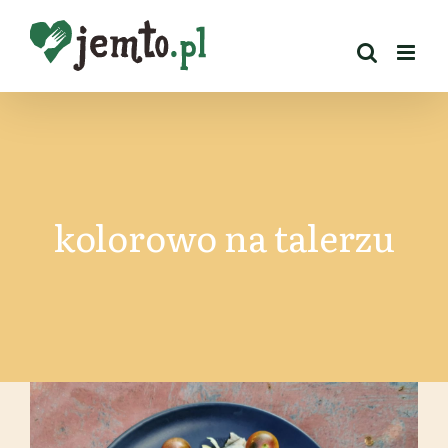
Przejdź
do
zawartości
kolorowo na talerzu