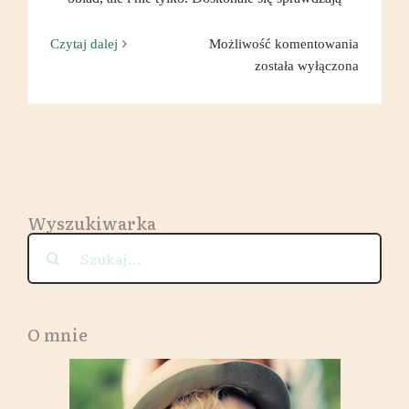
Wegetari
Czytaj dalej
Możliwość komentowania
kotlety
została wyłączona
–
dwie
opcje:
z
soczewi
czerwon
Wyszukiwarka
oraz
z
Szukaj
kaszą
jaglaną.
O mnie