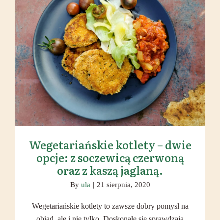
Wegetariańskie kotlety – dwie
opcje: z soczewicą czerwoną oraz z
kaszą jaglaną.
Wegetariańskie kotlety – dwie
opcje: z soczewicą czerwoną
oraz z kaszą jaglaną.
By
ula
|
21 sierpnia, 2020
Wegetariańskie kotlety to zawsze dobry pomysł na
obiad, ale i nie tylko. Doskonale się sprawdzają