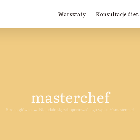
Warsztaty
Konsultacje diet.
masterchef
Strona główna
Nie udało się zaimportować tagu wpisu %s
masterchef