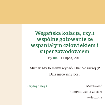
Wegańska kolacja, czyli
wspólne gotowanie ze
wspaniałym człowiekiem i
super zawodowcem
By
ula
|
11 lipca, 2018
Michał: My to mamy wydać? Ula: No raczej ;P
Dziś nieco inny post.
Czytaj dalej
Możliwość
Wegańsk
komentowania
została
kolacja,
wyłączona
czyli