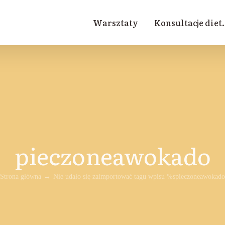
Warsztaty
Konsultacje diet.
pieczoneawokado
Strona główna
Nie udało się zaimportować tagu wpisu %s
pieczoneawokado