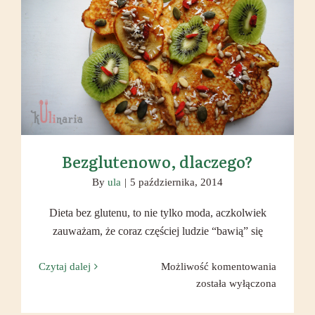
Bezglutenowo, dlaczego?
Bezglutenowo, dlaczego?
By
ula
|
5 października, 2014
Dieta bez glutenu, to nie tylko moda, aczkolwiek
zauważam, że coraz częściej ludzie “bawią” się
Bezglut
Czytaj dalej
Możliwość komentowania
dlaczego
została wyłączona