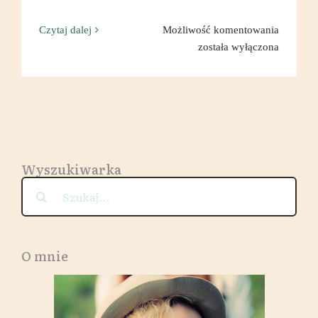
Jesienna
Czytaj dalej
Możliwość komentowania
zupa
została wyłączona
z
kaszą
jęczmie
i
ananaso
buraki
Wyszukiwarka
Szukaj
O mnie