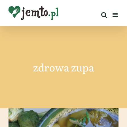
Przejdź
do
zawartości
zdrowa zupa