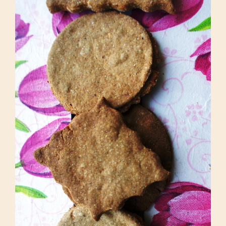
Każdy z Nas ma w sobie
„ciasteczkowego” potworaaaa ;)