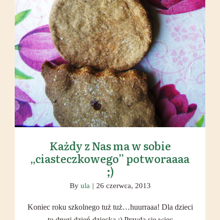
Każdy z Nas ma w sobie
„ciasteczkowego” potworaaaa
;)
By
ula
|
26 czerwca, 2013
Koniec roku szkolnego tuż tuż…huurraaa! Dla dzieci
to drugi dzień dziecka ;) Przyda się wiec