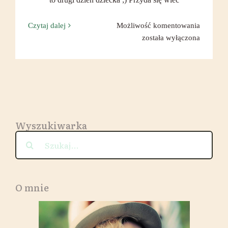
Każdy
Czytaj dalej
Możliwość komentowania
z
została wyłączona
Nas
ma
w
sobie
„ciaste
potwora
Wyszukiwarka
;)
Szukaj
O mnie