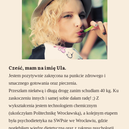
Cześć, mam na imię Ula.
Jestem pozytywnie zakręcona na punkcie zdrowego i
smacznego gotowania oraz pieczenia.
Przeszłam niełatwą i długą drogę zanim schudłam 40 kg. Ku
zaskoczeniu innych i samej sobie dałam radę! ;) Z
wykształcenia jestem technologiem chemicznym
(ukończyłam Politechnikę Wrocławską), a kolejnym etapem
była psychodietetyka na SWPsie we Wrocławiu, gdzie
pogłębiłam wiedzę dietetyczną oraz z zakresu psychologii