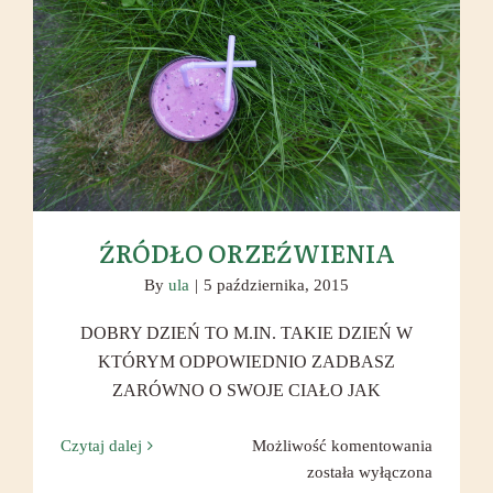
ŹRÓDŁO ORZEŹWIENIA
ŹRÓDŁO ORZEŹWIENIA
By
ula
|
5 października, 2015
DOBRY DZIEŃ TO M.IN. TAKIE DZIEŃ W
KTÓRYM ODPOWIEDNIO ZADBASZ
ZARÓWNO O SWOJE CIAŁO JAK
ŹRÓDŁ
Czytaj dalej
Możliwość komentowania
ORZEŹ
została wyłączona