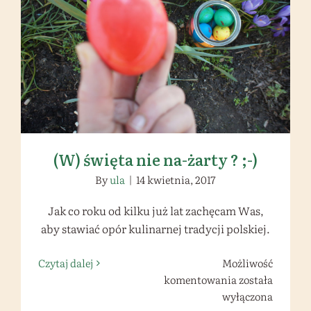
(W) święta nie na-żarty ? ;-)
(W) święta nie na-żarty ? ;-)
By
ula
|
14 kwietnia, 2017
Jak co roku od kilku już lat zachęcam Was,
aby stawiać opór kulinarnej tradycji polskiej.
Czytaj dalej
Możliwość
(W)
komentowania
została
święta
wyłączona