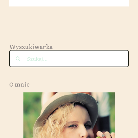
nie
na-
żarty
?
;-)
Wyszukiwarka
Szukaj
O mnie