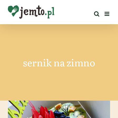
Przejdź
do
zawartości
sernik na zimno