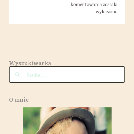
Sernik
komentowania
została
na
wyłączona
zimno
z
awokado-
awokadownik
Wyszukiwarka
Szukaj
O mnie