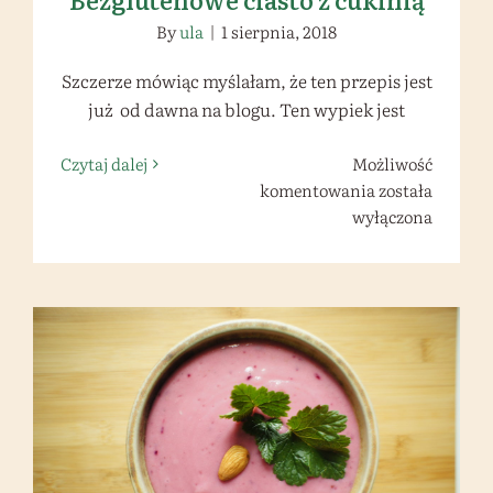
By
ula
|
1 sierpnia, 2018
Szczerze mówiąc myślałam, że ten przepis jest
już od dawna na blogu. Ten wypiek jest
Czytaj dalej
Możliwość
Bezglutenowe
komentowania
została
ciasto
wyłączona
z
cukinią
Wegański kremowy mus z czarnej
porzeczki