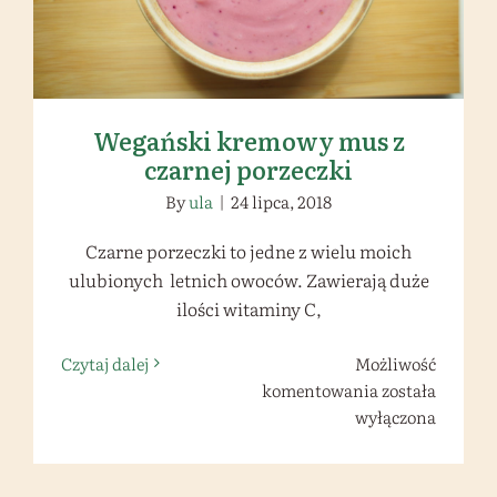
Wegański kremowy mus z
czarnej porzeczki
By
ula
|
24 lipca, 2018
Czarne porzeczki to jedne z wielu moich
ulubionych letnich owoców. Zawierają duże
ilości witaminy C,
Czytaj dalej
Możliwość
Wegański
komentowania
została
kremowy
wyłączona
mus
z
czarnej