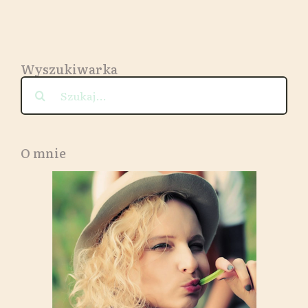
porzeczki
Wyszukiwarka
Szukaj
O mnie