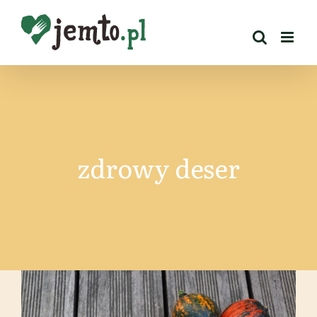
Przejdź
do
zawartości
zdrowy deser