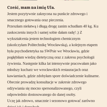
Cześć, mam na imię Ula.
Jestem pozytywnie zakręcona na punkcie zdrowego i
smacznego gotowania oraz pieczenia.
Przeszłam niełatwą i długą drogę zanim schudłam 40 kg. Ku
zaskoczeniu innych i samej sobie dałam radę! ;) Z
wykształcenia jestem technologiem chemicznym
(ukończyłam Politechnikę Wrocławską), a kolejnym etapem
była psychodietetyka na SWPsie we Wrocławiu, gdzie
pogłębiłam wiedzę dietetyczną oraz z zakresu psychologii
żywienia. Następnie kilka lat intensywnie pracowałam jako
młodszy kucharz we wrocławskich restauracjach oraz
kawiarniach, gdzie zdobyłam spore doświadczenie kulinarne.
Obecnie prowadzę konsultacje w zakresie zdrowego
odżywiania się mocno spersonalizowanego, czyli
odpowiednio dostosowanego do danej osoby.
Uczę jak zdrowo, smacznie i sezonowo gotować zarówno
dzieci jak i dorosłych.