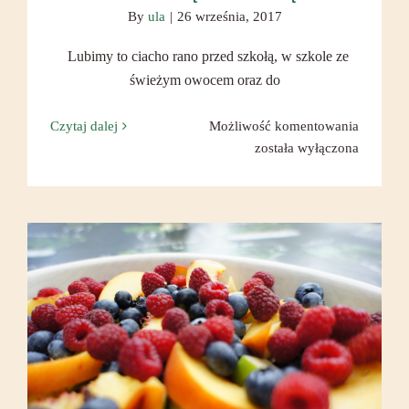
By
ula
|
26 września, 2017
Lubimy to ciacho rano przed szkołą, w szkole ze
świeżym owocem oraz do
Kruche
Czytaj dalej
Możliwość komentowania
ciasto
została wyłączona
inaczej
z
domową
konfitur
Owoce pod kruszonką (crumble
bgl)