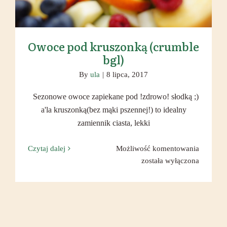
Owoce pod kruszonką (crumble
bgl)
By
ula
|
8 lipca, 2017
Sezonowe owoce zapiekane pod !zdrowo! słodką ;)
a'la kruszonką(bez mąki pszennej!) to idealny
zamiennik ciasta, lekki
Owoce
Czytaj dalej
Możliwość komentowania
pod
została wyłączona
kruszon
(crumble
bgl)