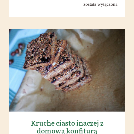
paella
została wyłączona
Kruche ciasto inaczej z domową
konfiturą
Kruche ciasto inaczej z
domową konfiturą