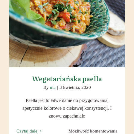
Wegetariańska paella
Wegetariańska paella
By
ula
|
3 kwietnia, 2020
Paella jest to łatwe danie do przygotowania,
apetycznie kolorowe o ciekawej konsystencji. I
znowu zapachniało
Wegetari
Czytaj dalej
Możliwość komentowania