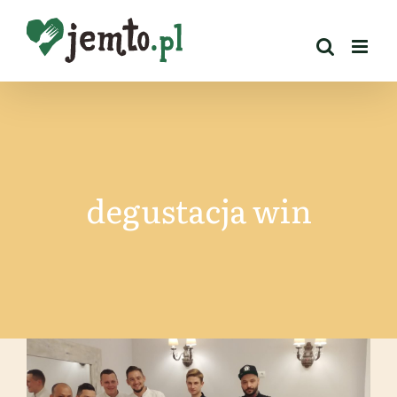
Przejdź
do
zawartości
degustacja win