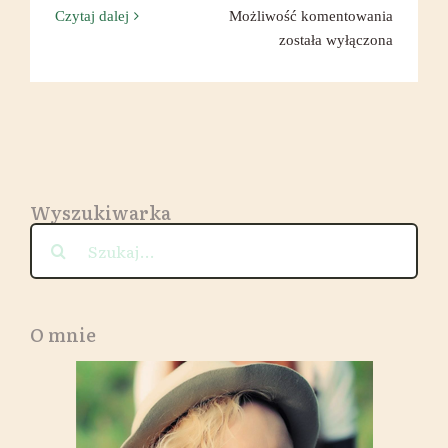
Wyjątko
Czytaj dalej
Możliwość komentowania
kolacja
została wyłączona
w
Orient
Palace
we
Wrocław
Wyszukiwarka
Szukaj
O mnie