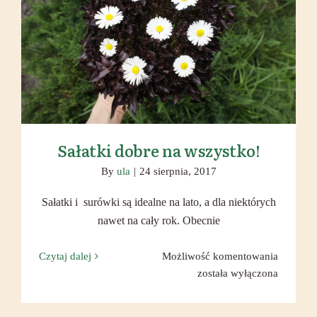
Sałatki dobre na wszystko!
Sałatki dobre na wszystko!
By
ula
|
24 sierpnia, 2017
Sałatki i surówki są idealne na lato, a dla niektórych
nawet na cały rok. Obecnie
Sałatki
Czytaj dalej
Możliwość komentowania
dobre
została wyłączona
na
wszystko