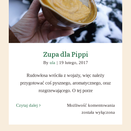
Zupa dla Pippi
Zupa dla Pippi
By
ula
|
19 lutego, 2017
Rudowłosa wróciła z wojaży, więc należy
przygotować coś pysznego, aromatycznego, oraz
rozgrzewającego. O tej porze
Zupa
Czytaj dalej
Możliwość komentowania
dla
została wyłączona
Pippi