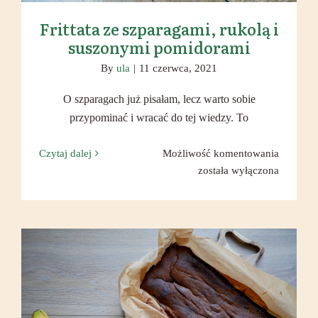
Frittata ze szparagami, rukolą i
suszonymi pomidorami
By
ula
|
11 czerwca, 2021
O szparagach już pisałam, lecz warto sobie
przypominać i wracać do tej wiedzy. To
Frittata
Czytaj dalej
Możliwość komentowania
ze
została wyłączona
szparaga
rukolą
i
suszony
pomidor