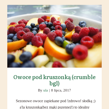
Owoce pod kruszonką (crumble
bgl)
Owoce pod kruszonką (crumble
bgl)
By
ula
|
8 lipca, 2017
Sezonowe owoce zapiekane pod !zdrowo! słodką ;)
a'la kruszonką(bez mąki pszennej!) to idealny