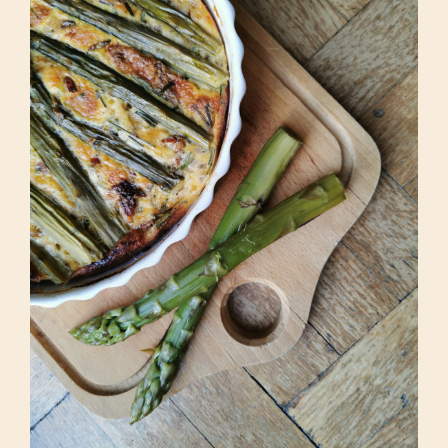
Frittata ze szparagami, rukolą i
suszonymi pomidorami