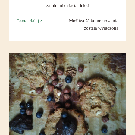
zamiennik ciasta, lekki
Owoce
Czytaj dalej
Możliwość komentowania
pod
została wyłączona
kruszon
(crumble
bgl)
Najlepsze domowe ciasteczka