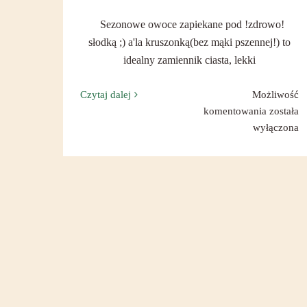
Sezonowe owoce zapiekane pod !zdrowo!
słodką ;) a'la kruszonką(bez mąki pszennej!) to
idealny zamiennik ciasta, lekki
Czytaj dalej
Możliwość
Owoce
komentowania
została
pod
wyłączona
kruszon
(crumble
bgl)