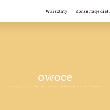
Warsztaty
Konsultacje diet.
owoce
Strona główna
Nie udało się zaimportować tagu wpisu %s
owoce