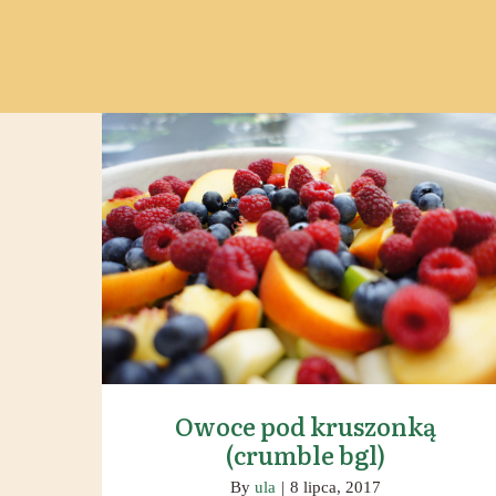
Owoce pod kruszonką (crumble
bgl)
Owoce pod kruszonką
(crumble bgl)
By
ula
|
8 lipca, 2017