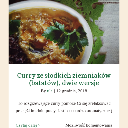
Curry ze słodkich ziemniaków
(batatów), dwie wersje
Curry ze słodkich ziemniaków
(batatów), dwie wersje
By
ula
|
12 grudnia, 2018
To rozgrzewające curry pomoże Ci się zrelaksować
po ciężkim dniu pracy. Jest baaaaardzo aromatyczne (
Curry
Czytaj dalej
Możliwość komentowania