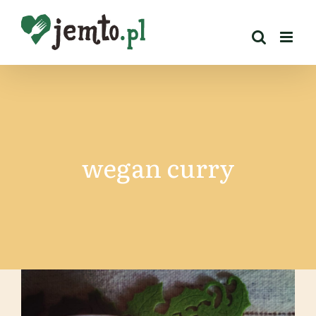
Przejdź
do
zawartości
wegan curry