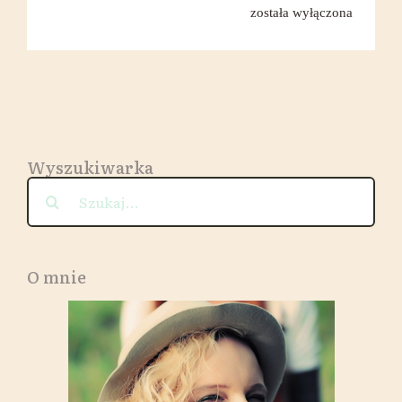
ze
została wyłączona
słodkich
ziemnia
(batatów
dwie
wersje
Wyszukiwarka
Szukaj
O mnie