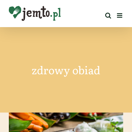
Przejdź
do
zawartości
zdrowy obiad