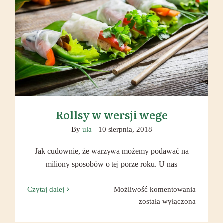
Rollsy w wersji wege
Rollsy w wersji wege
By
ula
|
10 sierpnia, 2018
Jak cudownie, że warzywa możemy podawać na
miliony sposobów o tej porze roku. U nas
Rollsy
Czytaj dalej
Możliwość komentowania
w
została wyłączona
wersji