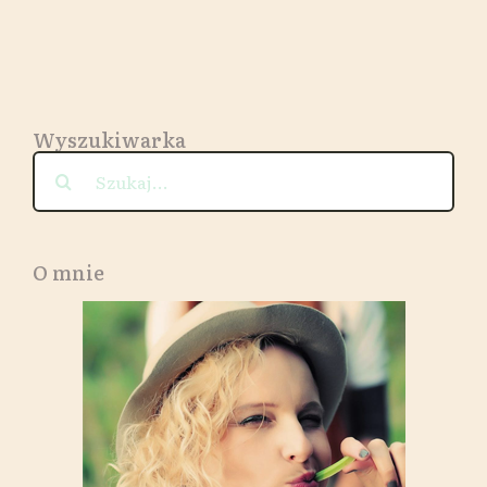
wege
Wyszukiwarka
Szukaj
O mnie