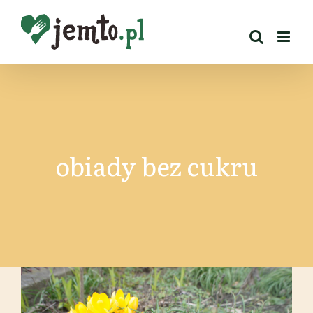
Przejdź
do
zawartości
obiady bez cukru