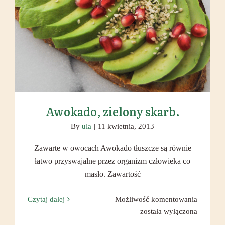
Awokado, zielony skarb.
Awokado, zielony skarb.
By
ula
|
11 kwietnia, 2013
Zawarte w owocach Awokado tłuszcze są równie
łatwo przyswajalne przez organizm człowieka co
masło. Zawartość
Awokado
Czytaj dalej
Możliwość komentowania
zielony
została wyłączona
skarb.