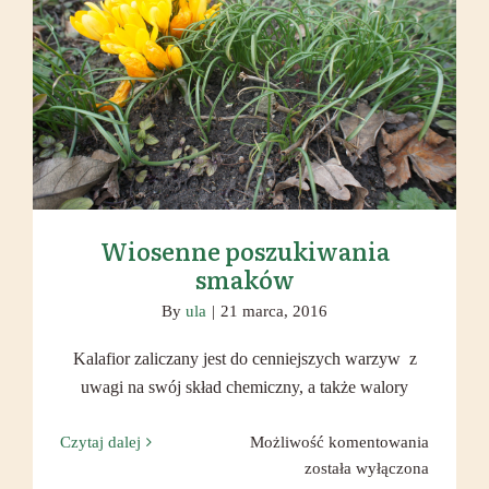
Wiosenne poszukiwania smaków
Wiosenne poszukiwania
smaków
By
ula
|
21 marca, 2016
Kalafior zaliczany jest do cenniejszych warzyw z
uwagi na swój skład chemiczny, a także walory
Wiosenn
Czytaj dalej
Możliwość komentowania
poszuki
została wyłączona