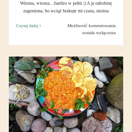
Wiosna, wiosna…bardzo w pełni ;) A ja odrobinę
zagoniona, bo wciąż brakuje mi czasu, można
Wewnętr
Czytaj dalej
Możliwość komentowania
wiosenn
została wyłączona
porządk
Uważność, a jedzenie.