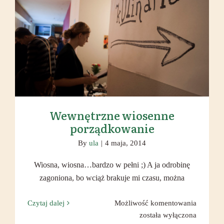
Wewnętrzne wiosenne
porządkowanie
Wewnętrzne wiosenne
porządkowanie
By
ula
|
4 maja, 2014
Wiosna, wiosna…bardzo w pełni ;) A ja odrobinę
zagoniona, bo wciąż brakuje mi czasu, można
Wewnętr
Czytaj dalej
Możliwość komentowania
wiosenn
została wyłączona