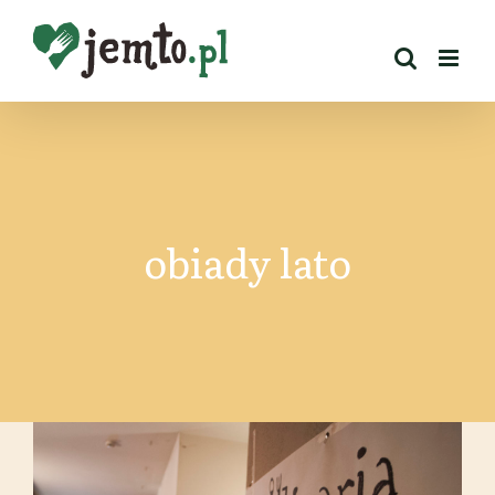
Przejdź
do
zawartości
obiady lato