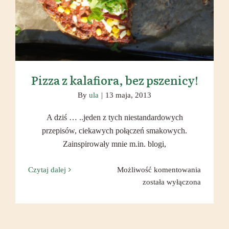
Pizza z kalafiora, bez pszenicy!
By
ula
|
13 maja, 2013
A dziś … ..jeden z tych niestandardowych
przepisów, ciekawych połączeń smakowych.
Zainspirowały mnie m.in. blogi,
Pizza
Czytaj dalej
Możliwość komentowania
z
została wyłączona
kalafiora
bez
pszenicy