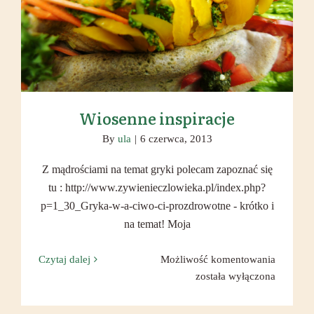
Wiosenne inspiracje
Wiosenne inspiracje
By
ula
|
6 czerwca, 2013
Z mądrościami na temat gryki polecam zapoznać się
tu : http://www.zywienieczlowieka.pl/index.php?
p=1_30_Gryka-w-a-ciwo-ci-prozdrowotne - krótko i
na temat! Moja
Wiosenn
Czytaj dalej
Możliwość komentowania
inspiracj
została wyłączona