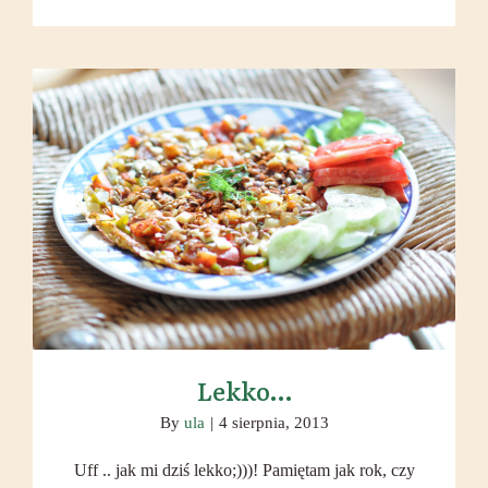
porządk
Lekko…
Lekko…
By
ula
|
4 sierpnia, 2013
Uff .. jak mi dziś lekko;)))! Pamiętam jak rok, czy