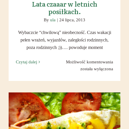
Lata czaaar w letnich
posiłkach.
By
ula
|
24 lipca, 2013
Wybaczcie “chwilową” nieobecność. Czas wakacji
pełen wrażeń, wyjazdów, zaległości rodzinnych,
poza rodzinnych ;))…. powoduje moment
Lata
Czytaj dalej
Możliwość komentowania
czaaar
została wyłączona
w
letnich
posiłkac