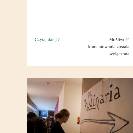
Czytaj dalej
Możliwość
Bezglut
komentowania
została
dlaczego
wyłączona
Wewnętrzne wiosenne
porządkowanie