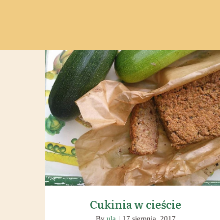
Cukinia w cieście
Cukinia w cieście
By
ula
|
17 sierpnia, 2017