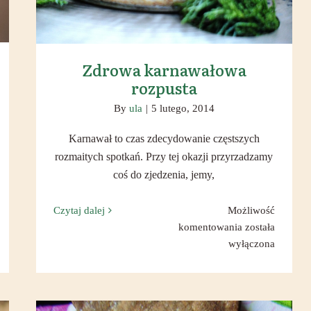
Zdrowa karnawałowa
rozpusta
By
ula
|
5 lutego, 2014
Karnawał to czas zdecydowanie częstszych
rozmaitych spotkań. Przy tej okazji przyrzadzamy
coś do zjedzenia, jemy,
Czytaj dalej
Możliwość
zne
Zdrowa
komentowania
została
e
karnawałowa
wyłączona
owanie
rozpusta