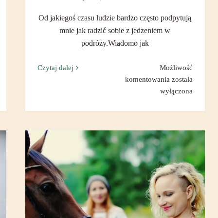
Od jakiegoś czasu ludzie bardzo często podpytują
mnie jak radzić sobie z jedzeniem w
podróży.Wiadomo jak
Czytaj dalej
Możliwość
Jedzenie
komentowania
została
w
wyłączona
podróży,
szybkie
i
zdrowe
przepisy!