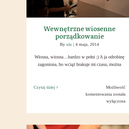
Wewnętrzne wiosenne
porządkowanie
By
ula
|
4 maja, 2014
Wiosna, wiosna…bardzo w pełni ;) A ja odrobinę
zagoniona, bo wciąż brakuje mi czasu, można
Czytaj dalej
Możliwość
Wewnętr
komentowania
została
wiosenn
wyłączona
porządk