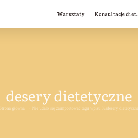
Warsztaty
Konsultacje diet.
desery dietetyczne
Strona główna
Nie udało się zaimportować tagu wpisu %s
desery dietetyczn