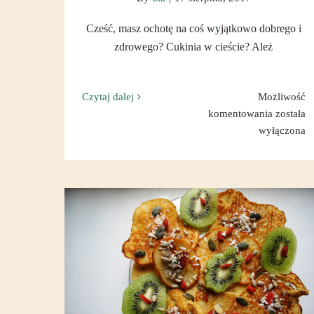
Cześć, masz ochotę na coś wyjątkowo dobrego i
zdrowego? Cukinia w cieście? Ależ
Czytaj dalej
Możliwość
Cukinia
komentowania
została
w
wyłączona
cieście
Bezglutenowo, dlaczego?