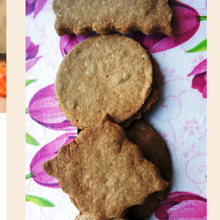
Każdy z Nas ma w sobie
„ciasteczkowego” potworaaaa ;)