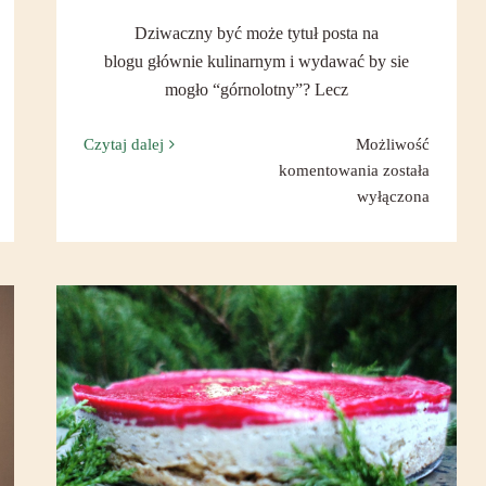
Dziwaczny być może tytuł posta na
blogu głównie kulinarnym i wydawać by sie
mogło “górnolotny”? Lecz
Czytaj dalej
Możliwość
enowo,
Przekaz
komentowania
została
?
jedzenia
wyłączona
<=>
Zdrowa karnawałowa rozpusta