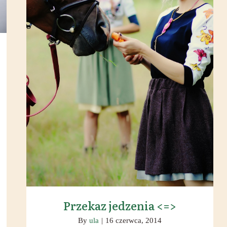
Przekaz jedzenia
Przekaz jedzenia <=>
By
ula
|
16 czerwca, 2014