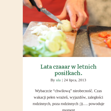
Lata czaaar w letnich posiłkach.
Lata czaaar w letnich
posiłkach.
By
ula
|
24 lipca, 2013
Wybaczcie “chwilową” nieobecność. Czas
wakacji pełen wrażeń, wyjazdów, zaległości
rodzinnych, poza rodzinnych ;))…. powoduje
moment